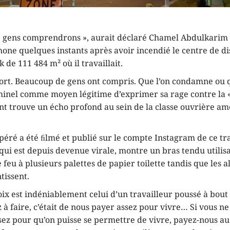
 gens comprendrons », aurait déclaré Chamel Abdulkarim à
one quelques instants après avoir incendié le centre de di
 de 111 484 m² où il travaillait.
 tort. Beaucoup de gens ont compris. Que l’on condamne ou q
iminel comme moyen légitime d’exprimer sa rage contre la «
nt trouve un écho profond au sein de la classe ouvrière am
.
péré a été ﬁlmé et publié sur le compte Instagram de ce tr
 qui est depuis devenue virale, montre un bras tendu utilis
 feu à plusieurs palettes de papier toilette tandis que les 
tissent.
oix est indéniablement celui d’un travailleur poussé à bout 
 à faire, c’était de nous payer assez pour vivre… Si vous n
sez pour qu’on puisse se permettre de vivre, payez-nous au