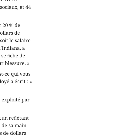
sociaux, et 44
t 20 % de
ollars de
soit le salaire
’Indiana, a
i se ﬁche de
ur blessure. »
st-ce qui vous
oyé a écrit : «
r exploité par
acun reﬂétant
e de sa main-
s de dollars