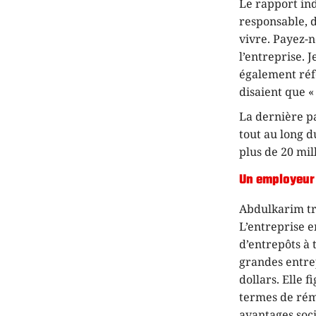
Le rapport in
responsable, d
vivre. Payez-
l’entreprise. 
également réfé
disaient que «
La dernière pa
tout au long d
plus de 20 mil
Un employeur
Abdulkarim tra
L’entreprise 
d’entrepôts à 
grandes entrep
dollars. Elle 
termes de rém
avantages soc