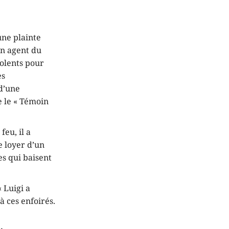
une plainte
un agent du
iolents pour
es
 d’une
e le « Témoin
eu, il a
e loyer d’un
s qui baisent
 Luigi a
à ces enfoirés.