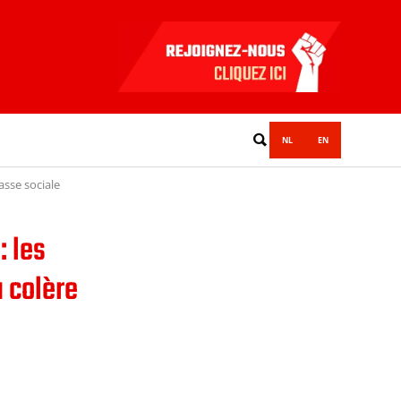
NL
EN
asse sociale
: les
a colère