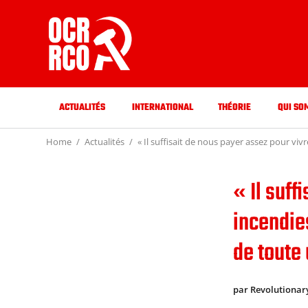
ACTUALITÉS
INTERNATIONAL
THÉORIE
QUI SO
Home
Actualités
« Il suffisait de nous payer assez pour viv
« Il suff
incendie
de toute
par Revolutionar