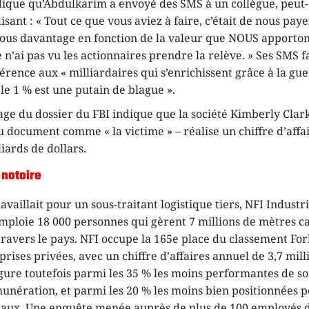
dique qu’Abdulkarim a envoyé des SMS à un collègue, peut-
isant : « Tout ce que vous aviez à faire, c’était de nous pay
nous davantage en fonction de la valeur que NOUS apportons
Je n’ai pas vu les actionnaires prendre la relève. » Ses SMS f
rence aux « milliardaires qui s’enrichissent grâce à la gue
 le 1 % est une putain de blague ».
ge du dossier du FBI indique que la société Kimberly Clar
u document comme « la victime » – réalise un chiffre d’affa
liards de dollars.
 notoire
vaillait pour un sous-traitant logistique tiers, NFI Industri
emploie 18 000 personnes qui gèrent 7 millions de mètres c
travers le pays. NFI occupe la 165e place du classement For
rises privées, avec un chiffre d’affaires annuel de 3,7 mill
figure toutefois parmi les 35 % les moins performantes de s
unération, et parmi les 20 % les moins bien positionnées p
iaux. Une enquête menée auprès de plus de 100 employés d