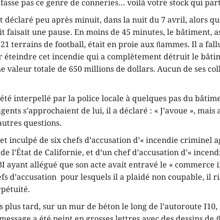
fasse pas ce genre de conneries… voilà votre stock qui par
st déclaré peu après minuit, dans la nuit du 7 avril, alors q
it faisait une pause. En moins de 45 minutes, le bâtiment, 
21 terrains de football, était en proie aux ﬂammes. Il a fall
 éteindre cet incendie qui a complètement détruit le bâtim
ne valeur totale de 650 millions de dollars. Aucun de ses col
té interpellé par la police locale à quelques pas du bâtime
gents s’approchaient de lui, il a déclaré : « J’avoue », mais 
autres questions.
é et inculpé de six chefs d’accusation d’« incendie criminel 
i de l’État de Californie, et d’un chef d’accusation d’« incen
FBI ayant allégué que son acte avait entravé le « commerce 
efs d’accusation pour lesquels il a plaidé non coupable, il r
rpétuité.
 plus tard, sur un mur de béton le long de l’autoroute I10,
 message a été peint en grosses lettres avec des dessins de