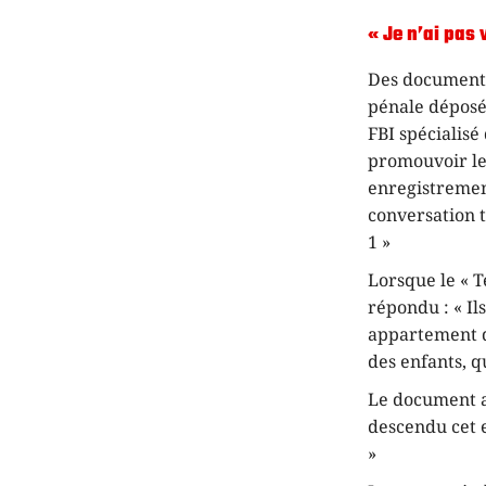
« Je n’ai pas 
Des documents
pénale déposée
FBI spécialisé
promouvoir leu
enregistremen
conversation 
1 »
Lorsque le « T
répondu : « Il
appartement d
des enfants, q
Le document a
descendu cet e
»