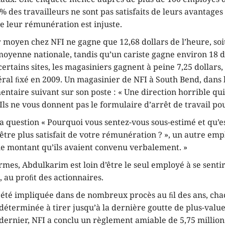
% des travailleurs ne sont pas satisfaits de leurs avantages 
e leur rémunération est injuste.
 moyen chez NFI ne gagne que 12,68 dollars de l’heure, soi
moyenne nationale, tandis qu’un cariste gagne environ 18 d
ertains sites, les magasiniers gagnent à peine 7,25 dollars, 
al ﬁxé en 2009. Un magasinier de NFI à South Bend, dans l
entaire suivant sur son poste : « Une direction horrible qu
Ils ne vous donnent pas le formulaire d’arrêt de travail po
a question « Pourquoi vous sentez-vous sous-estimé et qu’e
être plus satisfait de votre rémunération ? », un autre empl
 le montant qu’ils avaient convenu verbalement. »
rmes, Abdulkarim est loin d’être le seul employé à se senti
, au proﬁt des actionnaires.
a été impliquée dans de nombreux procès au ﬁl des ans, ch
déterminée à tirer jusqu’à la dernière goutte de plus-valu
dernier, NFI a conclu un règlement amiable de 5,75 million