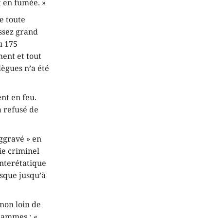
t en fumée. »
ue toute
assez grand
u 175
ent et tout
lègues n’a été
nt en feu.
a refusé de
aggravé » en
die criminel
interétatique
isque jusqu’à
 non loin de
 ﬂammes : «