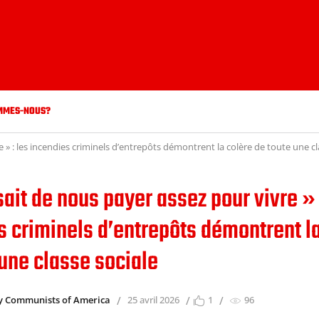
MMES-NOUS?
re » : les incendies criminels d’entrepôts démontrent la colère de toute une cl
isait de nous payer assez pour vivre » 
s criminels d’entrepôts démontrent l
 une classe sociale
y Communists of America
25 avril 2026
1
96