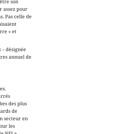
être son
er assez pour
. Pas celle de
aisaient
rre » et
k – désignée
ires annuel de
es.
arrés
bes des plus
iards de
on secteur en
our les
e NFI a