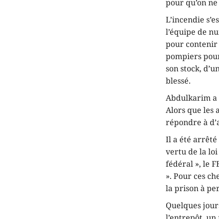
pour qu’on ne 
L’incendie s’e
l’équipe de nu
pour contenir 
pompiers pour
son stock, d’u
blessé.
Abdulkarim a é
Alors que les a
répondre à d’
Il a été arrêt
vertu de la lo
fédéral », le 
». Pour ces ch
la prison à pe
Quelques jours
l’entrepôt, un