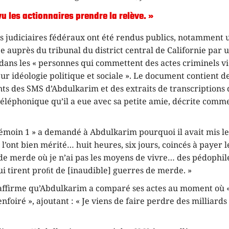
vu les actionnaires prendre la relève. »
 judiciaires fédéraux ont été rendus publics, notamment 
 auprès du tribunal du district central de Californie par 
 dans les « personnes qui commettent des actes criminels v
r idéologie politique et sociale ». Le document contient d
ts des SMS d’Abdulkarim et des extraits de transcriptions
téléphonique qu’il a eue avec sa petite amie, décrite comm
émoin 1 » a demandé à Abdulkarim pourquoi il avait mis le f
s l’ont bien mérité… huit heures, six jours, coincés à payer l
e merde où je n’ai pas les moyens de vivre… des pédophile
ui tirent proﬁt de [inaudible] guerres de merde. »
ffirme qu’Abdulkarim a comparé ses actes au moment où «
nfoiré », ajoutant : « Je viens de faire perdre des milliards 