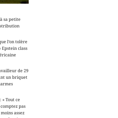
 sa petite
stribution
ue l’on tolère
 Epstein class
éricaine
availleur de 29
ant un briquet
alarmes
: « Tout ce
e comptez pas
 moins assez