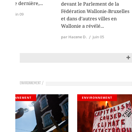
l’enseignemen
devant le Parlement de la
comble. Il fa
Fédération Wallonie‑Bruxelles
1996
et dans d’autres villes en
Wallonie a révélé
par La rédaction
par Hacene D.
juin 05
ENVIRONNEMENT
ENVIRONNEMENT
ENVIRONNEME
IMPÉRIALISME &