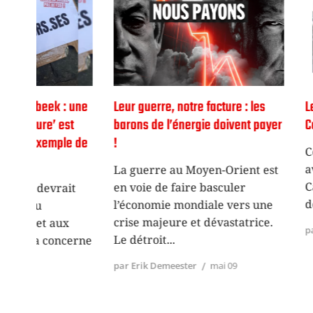
 une
Leur guerre, notre facture : les
Le gratin prob
st
barons de l’énergie doivent payer
Career Day’s »
le de
!
Comme chaque
avril 2026, s’
La guerre au Moyen-Orient est
Career Day » 
en voie de faire basculer
it
de l’emploi
l’économie mondiale vers une
crise majeure et dévastatrice.
x
par Max
avril 
Le détroit
cerne
par Erik Demeester
mai 09