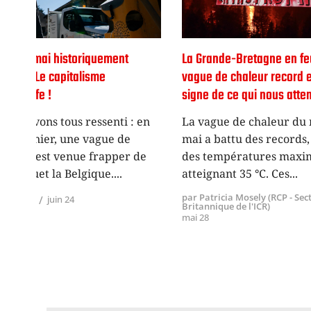
La Grande-Bretagne en feu : cette
Impérialisme v
vague de chaleur record est un
écologique : ve
signe de ce qui nous attend
permanente
 en
La vague de chaleur du mois de
L'impérialism
mai a battu des records, avec
principaleme
 de
des températures maximales
domination é
atteignant 35 °C. Ces
certains pays 
passe par un
par Patricia Mosely (RCP - Section
Britannique de l'ICR)
financière, c
mai 28
par Johan
janv