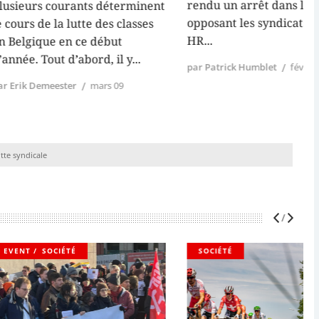
rendu un arrêt dans le litige
rants déterminent
opposant les syndicats du rail et
lutte des classes
HR
n ce début
d’abord, il y
par Patrick Humblet
février 05
er
mars 09
p
tte syndicale
TÉ
SOCIÉTÉ