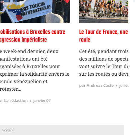
à Bruxelles contre
Le Tour de France, une affaire qui
érialiste
roule
o
ernier, deux
Cet été, pendant trois semaines,
s ont été
des millions de spectateurs
Bruxelles pour
vont suivre le Tour de France,
lidarité envers le
sur les routes ou devant
élien et
par Andréas Coste
juillet 17
p
janvier 07
A
j
Société