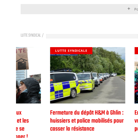
Po
LUTTE SYNDICAL
LUTTE SYNDICALE
LUTTE SYNDIC
Fermeture du dépôt H&M à Ghlin :
Engager le bra
huissiers et police mobilisés pour
vrai – avec l’A
casser la résistance
patrons