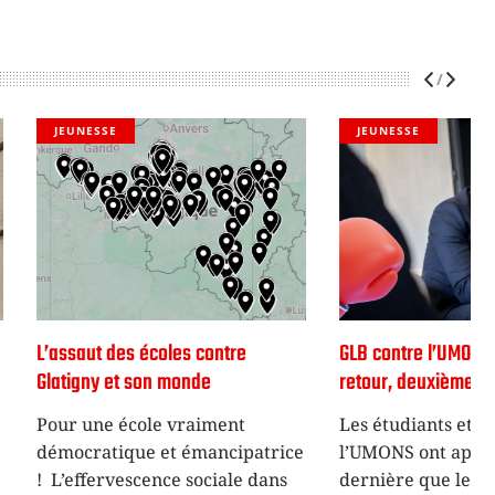
JEUNESSE
coles contre
GLB contre l’UMONS : match
n monde
retour, deuxième défaite
le vraiment
Les étudiants et le personnel de
 et émancipatrice
l’UMONS ont appris la semaine
nce sociale dans
dernière que le comité