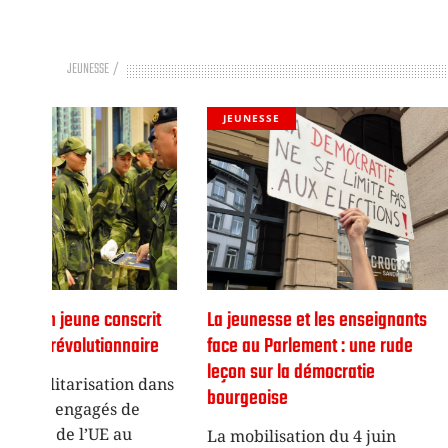
JEUNESSE
JEUNESSE
JEUNESSE
rit
La jeunesse et les enseignants
L’assaut des é
ire
face au Parlement : une rude
Glatigny et so
leçon sur la démocratie
 dans
Pour une éco
bourgeoise
e
démocratique
! L’effervesce
La mobilisation du 4 juin