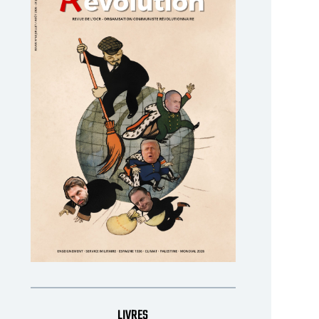
Fraudeurs : tous patrons ?
La lutte contre le minerva
1 200 € : un premier bilan
Le gouvernement de l’Arizona a
décidé de s’attaquer à la fraude
Pendant plusieurs mois,
sociale (fraude aux lois
étudiants se sont mobil
sociales). Dès le printemps
contre l’augmentation 
2026,
minerval, une attaque 
contre l’accès à l’ense
ar Johan
février 09
supérieur.
par Cercle Communiste
Révolutionnaire de l'ULB
juillet 23
LIVRES