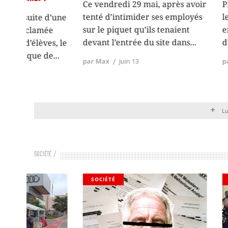
Ce vendredi 29 mai, après avoir
Plusieurs cou
tenté d’intimider ses employés
le cours de la 
d’une
sur le piquet qu’ils tenaient
en Belgique e
ée
devant l’entrée du site dans
d’année. Tout 
s, le
de
par Max
juin 13
par Erik Demeest
Lu
SOCIÉTÉ
SOCIÉTÉ
EVENT
SOCIÉ