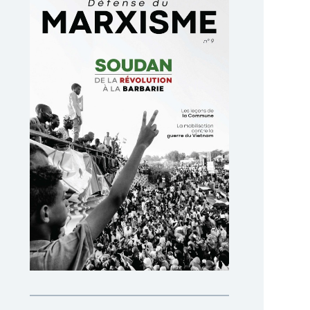
détermination sont au rendez-
La moindre des choses 
vous, mais la stratégie
peut dire de la mobilis
syndicale est défaillante Les
sociale, c’est qu’elle a s
trois jours de grève consécutifs
les partis de l’Arizona. 
marquent
par Erik Demeester
juillet 
ar Erik Demeester
janvier 24
SOCIÉTÉ
SOCIÉTÉ