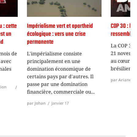
ert et apartheid
COP 30 : les COP passent et se
rs une crise
ressemblent
La COP 30 s’est tenue du 10 au
21 novembre dernier à Belém,
e consiste
au cœur de l’Amazonie
nt en une
brésilienne. Dix ans après
conomique de
par d'autres. Il
par Ariane
décembre 28
e domination
ommerciale ou
ier 17