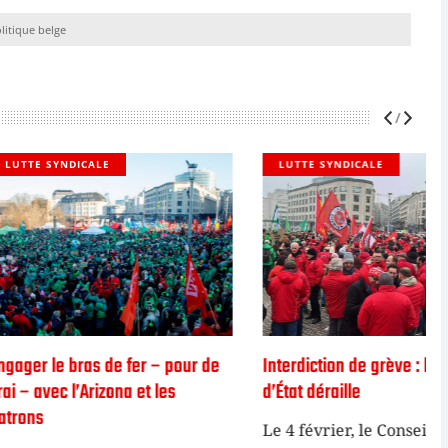
litique belge
ALE
LUTTE SYNDICALE
s de fer – pour de
Interdiction de grève : le Conseil
rizona et les
d’État déraille
l
Le 4 février, le Conseil d’État a