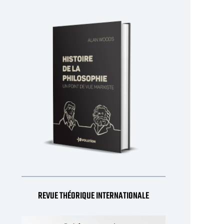
LUTTE SYNDICALE
LUTTE SYNDICALE
Retour sur un an de lutte contre
Vingt mois de luttes cont
’Arizona
l’Arizona – Luttes inédite
REVUE THÉORIQUE INTERNATIONALE
stratégie déficiente
La combativité et la