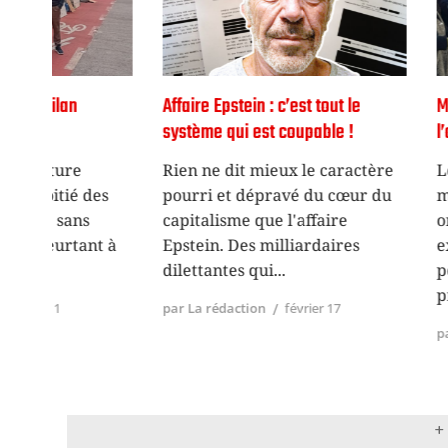
Affaire Epstein : c’est tout le
Mobilisations 
système qui est coupable !
l’agression imp
Rien ne dit mieux le caractère
Le week-end d
es
pourri et dépravé du cœur du
manifestation
capitalisme que l'affaire
organisées à 
t à
Epstein. Des milliardaires
exprimer la so
dilettantes qui
peuple vénézu
protester
par La rédaction
février 17
par La rédaction