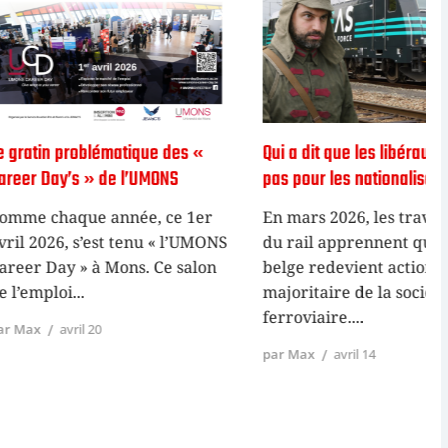
lématique des «
Qui a dit que les libéraux n’étaient
 de l’UMONS
pas pour les nationalisations ?
 année, ce 1er
En mars 2026, les travailleurs
est tenu « l’UMONS
du rail apprennent que l’État
à Mons. Ce salon
belge redevient actionnaire
majoritaire de la société de fret
ferroviaire.
p
20
par Max
avril 14