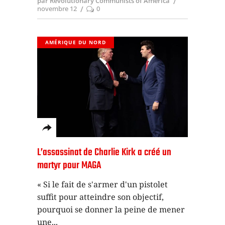
par Revolutionary Communists of America
novembre 12
0
AMÉRIQUE DU NORD
L’assassinat de Charlie Kirk a créé un
martyr pour MAGA
« Si le fait de s'armer d'un pistolet
suffit pour atteindre son objectif,
pourquoi se donner la peine de mener
une