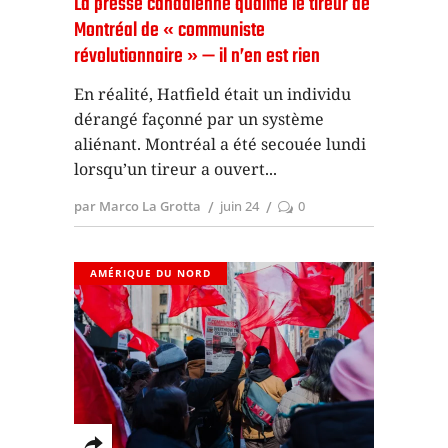
La presse canadienne qualifie le tireur de
Montréal de « communiste
révolutionnaire » — il n’en est rien
En réalité, Hatfield était un individu
dérangé façonné par un système
aliénant. Montréal a été secouée lundi
lorsqu’un tireur a ouvert
par Marco La Grotta
juin 24
0
AMÉRIQUE DU NORD