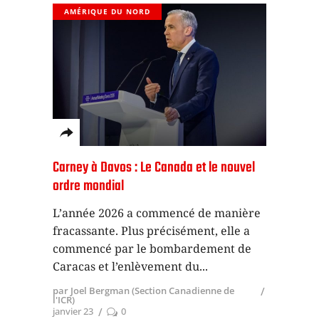
AMÉRIQUE DU NORD
Carney à Davos : Le Canada et le nouvel
ordre mondial
L’année 2026 a commencé de manière
fracassante. Plus précisément, elle a
commencé par le bombardement de
Caracas et l’enlèvement du
par Joel Bergman (Section Canadienne de
l'ICR)
janvier 23
0