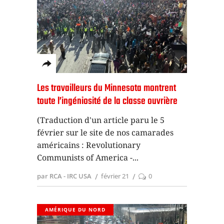
Les travailleurs du Minnesota montrent
toute l’ingéniosité de la classe ouvrière
(Traduction d'un article paru le 5
février sur le site de nos camarades
américains : Revolutionary
Communists of America -
par RCA - IRC USA
février 21
0
AMÉRIQUE DU NORD