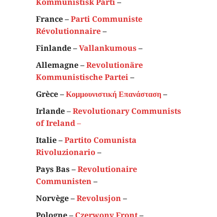
Kommunistisk Parti
–
France –
Parti Communiste
Révolutionnaire
–
Finlande –
Vallankumous
–
Allemagne –
Revolutionäre
Kommunistische Partei
–
Grèce –
Κομμουνιστική Επανάσταση
–
Irlande
–
Revolutionary Communists
of Ireland
–
Italie –
Partito Comunista
Rivoluzionario
–
Pays Bas –
Revolutionaire
Communisten
–
Norvège –
Revolusjon
–
Pologne –
Czerwony Front
–