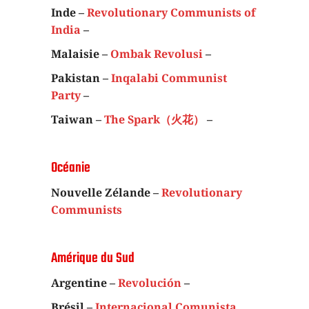
Inde –
Revolutionary Communists of
India
–
Malaisie –
Ombak Revolusi
–
Pakistan –
Inqalabi Communist
Party
–
Taiwan –
The Spark（火花）
–
Océanie
Nouvelle Zélande –
Revolutionary
Communists
Amérique du Sud
Argentine –
Revolución
–
Brésil –
Internacional Comunista