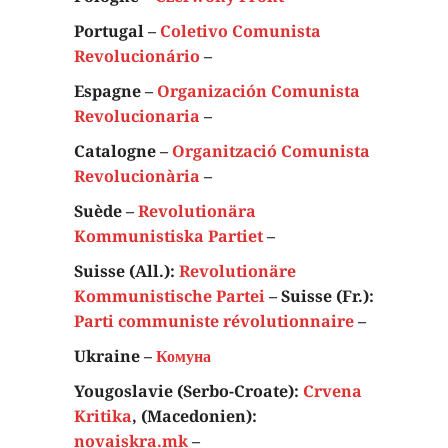
Portugal –
Coletivo Comunista
Revolucionário
–
Espagne –
Organización Comunista
Revolucionaria
–
Catalogne –
Organització Comunista
Revolucionària
–
Suède –
Revolutionära
Kommunistiska Partiet
–
Suisse (All.):
Revolutionäre
Kommunistische Partei
– Suisse (Fr.):
Parti communiste révolutionnaire
–
Ukraine –
Комуна
Yougoslavie (Serbo-Croate):
Crvena
Kritika
, (Macedonien):
novaiskra.mk
–