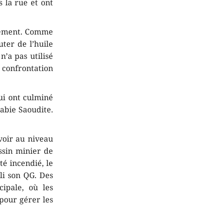
s la rue et ont
vement. Comme
uter de l’huile
n’a pas utilisé
 confrontation
ui ont culminé
abie Saoudite.
uvoir au niveau
assin minier de
té incendié, le
bli son QG. Des
ipale, où les
 pour gérer les