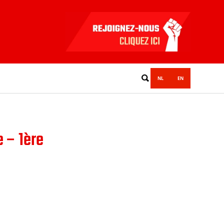
NL
EN
e – 1ère