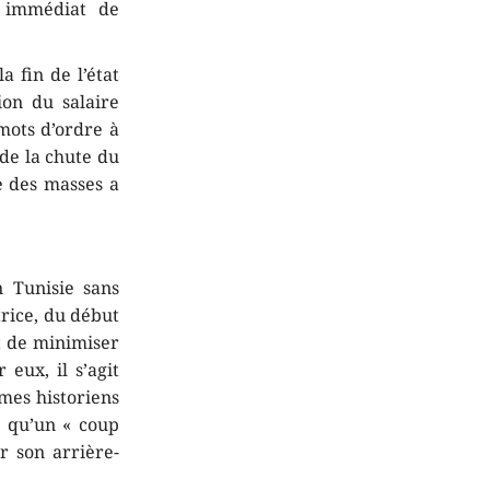
t immédiat de
 fin de l’état
ion du salaire
mots d’ordre à
de la chute du
e des masses a
n Tunisie sans
trice, du début
nt de minimiser
eux, il s’agit
êmes historiens
t qu’un « coup
ar son arrière-