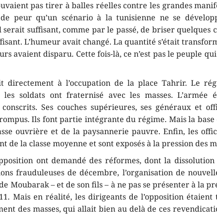
uvaient pas tirer à balles réelles contre les grandes manif
, de peur qu’un scénario à la tunisienne ne se dévelop
l serait suffisant, comme par le passé, de briser quelques 
ffisant. L’humeur avait changé. La quantité s’était transfor
urs avaient disparu. Cette fois-là, ce n’est pas le peuple qui 
t directement à l’occupation de la place Tahrir. Le r
 les soldats ont fraternisé avec les masses. L’armée 
 conscrits. Ses couches supérieures, ses généraux et off
rompus. Ils font partie intégrante du régime. Mais la base
asse ouvrière et de la paysannerie pauvre. Enfin, les offi
t de la classe moyenne et sont exposés à la pression des m
opposition ont demandé des réformes, dont la dissolutio
tions frauduleuses de décembre, l’organisation de nouvelle
e Moubarak – et de son fils – à ne pas se présenter à la pr
. Mais en réalité, les dirigeants de l’opposition étaient
ent des masses, qui allait bien au delà de ces revendicati