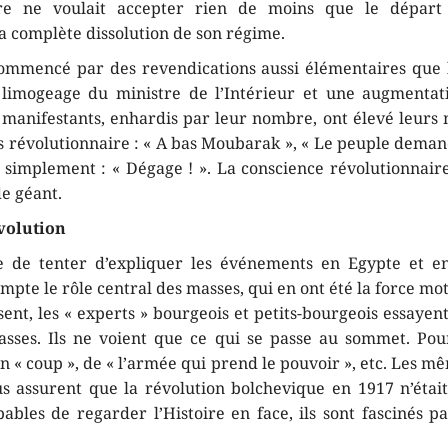
ire ne voulait accepter rien de moins que le dépar
a complète dissolution de son régime.
ommencé par des revendications aussi élémentaires que la
 limogeage du ministre de l’Intérieur et une augmentat
manifestants, enhardis par leur nombre, ont élevé leurs 
s révolutionnaire : « A bas Moubarak », « Le peuple deman
u simplement : « Dégage ! ». La conscience révolutionnair
de géant.
évolution
ile de tenter d’expliquer les événements en Egypte et e
pte le rôle central des masses, qui en ont été la force mo
ésent, les « experts » bourgeois et petits-bourgeois essaye
asses. Ils ne voient que ce qui se passe au sommet. Pour 
 « coup », de « l’armée qui prend le pouvoir », etc. Les m
s assurent que la révolution bolchevique en 1917 n’étai
pables de regarder l’Histoire en face, ils sont fascinés p