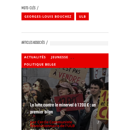
MOTS-CLÉS
GEORGES-LOUIS BOUCHEZ
ULB
ARTICLES ASSOCIÉS
ACTUALITÉS
JEUNESSE
,
,
POLITIQUE BELGE
La lutte contre le minerval à 1 200 € : un
premier bilan
par Cercle Communiste
Révolutionnaire de l'ULB