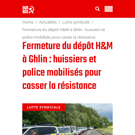
Home
Actualités
Lutte syndicale
Fermeture du dépôt H&M à Ghlin : huissiers et
police mobilisés pour casser la résistance
Fermeture du dépôt H&M
à Ghlin : huissiers et
police mobilisés pour
casser la résistance
LUTTE SYNDICALE