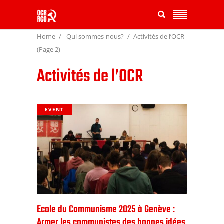
Home
Qui sommes-nous?
Activités de l’OCR
(Page 2)
Activités de l’OCR
EVENT
Ecole du Communisme 2025 à Genève :
Armer les communistes des bonnes idées