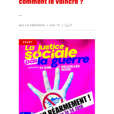
comment le vaincre ?
par La rédaction
juin 15
0
EVENT