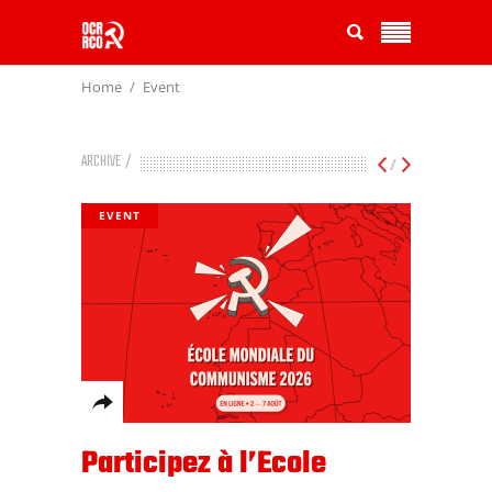
Home
Event
ARCHIVE
/
EVENT
Participez à l’Ecole