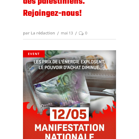
des palestiniens.
Rejoingez-nous!
par La rédaction
mai 13
0
EVENT