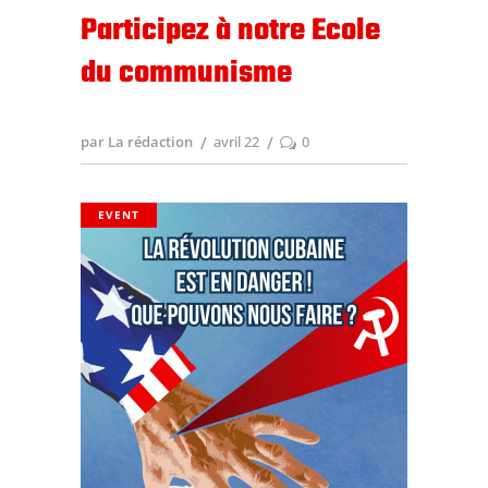
Participez à notre Ecole
du communisme
par La rédaction
avril 22
0
EVENT