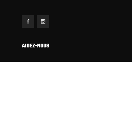
AIDEZ-NOUS
Etant totalement autofinancé (sans subsides,
sans annonces commerciales, ni riches sponsors)
nous dépendons exclusivement du soutien
financier de nos sympathisants pour publier
notre revue.
Merci d’avance pour votre solidarité.