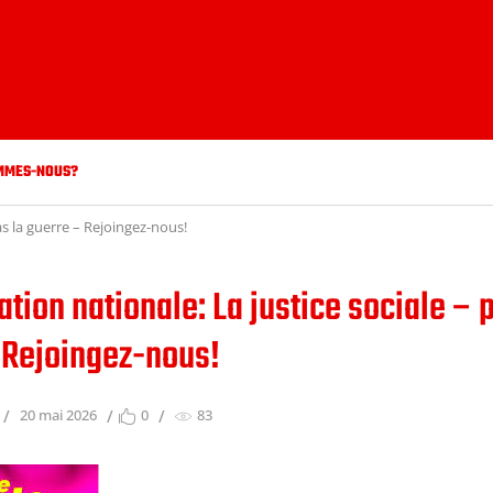
MMES-NOUS?
as la guerre – Rejoingez-nous!
tion nationale: La justice sociale – 
 Rejoingez-nous!
20 mai 2026
0
83