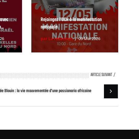
 avec
Rejoingez l’OCR à la manifestation
...
nationale
026
par La rédaction
09 Mai 2026
ARTICLE SUIVANT
ée Blouin : la vie mouvementée d’une passionaria africaine