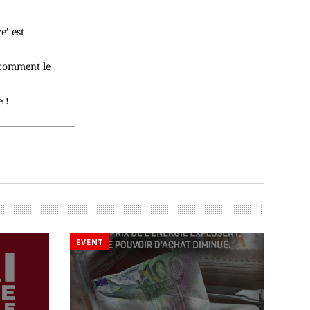
e’ est
t comment le
e !
EVENT