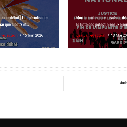
rence-débat] L’impérialisme :
Marche nationale en solidarité
ce que c’est ? et...
la lutte des palestiniens. Rejoin
 rédaction
15 Juin 2026
par La rédaction
13 Mai 2
Andr