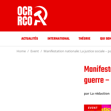
ACTUALITÉS
INTERNATIONAL
THÉORIE
QUI SO
Home
Event
Manifestation nationale: La justice sociale – p
Manifesta
guerre –
par La rédaction
EVENT