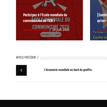
Participez à l’Ecole mondiale du
[Confé
communisme de l’ICR !
qu’est-
par La rédaction
29 Juin 2026
par La
ARTICLE PRÉCÉDENT
L’économie mondiale au bord du gouffre