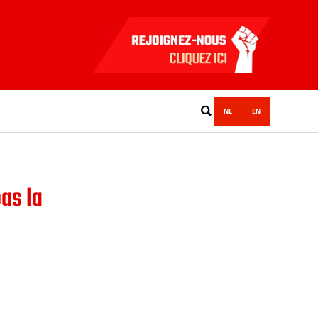
NL
EN
pas la