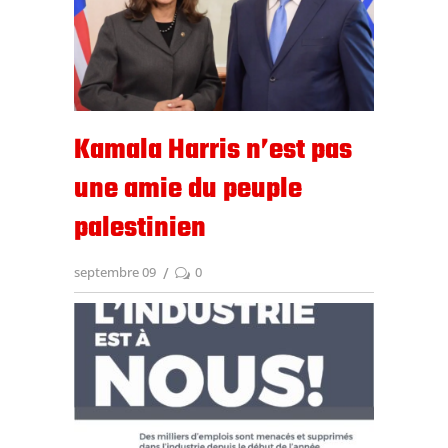
Kamala Harris n’est pas
une amie du peuple
palestinien
septembre 09
0