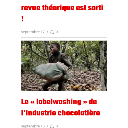
revue théorique est sorti
!
septembre 17
0
Le « labelwashing » de
l’industrie chocolatière
septembre 15
0