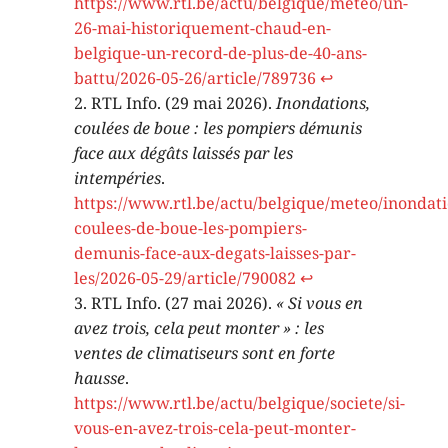
https://www.rtl.be/actu/belgique/meteo/un-
26-mai-historiquement-chaud-en-
belgique-un-record-de-plus-de-40-ans-
battu/2026-05-26/article/789736
↩︎
RTL Info. (29 mai 2026).
Inondations,
coulées de boue : les pompiers démunis
face aux dégâts laissés par les
intempéries
.
https://www.rtl.be/actu/belgique/meteo/inondati
coulees-de-boue-les-pompiers-
demunis-face-aux-degats-laisses-par-
les/2026-05-29/article/790082
↩︎
RTL Info. (27 mai 2026).
« Si vous en
avez trois, cela peut monter » : les
ventes de climatiseurs sont en forte
hausse
.
https://www.rtl.be/actu/belgique/societe/si-
vous-en-avez-trois-cela-peut-monter-