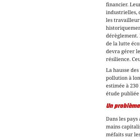
financier. Leu
industrielles, 
les travailleu
historiquemen
dérèglement. 
de la lutte éc
devra gérer le
résilience. Ce
La hausse des 
pollution à lo
estimée à 230 
étude publiée
Un problème 
Dans les pays 
mains capitali
méfaits sur le