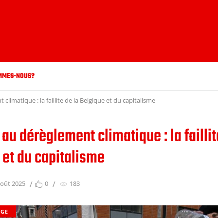
MMES-NOUS?
climatique : la faillite de la Belgique et du capitalisme
au dérèglement climatique : la faillit
 et du capitalisme
août 2025
0
183
LGE