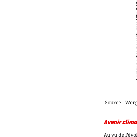
Source : Werg
Avenir clima
Au vu de l’évo