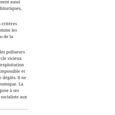
nnent aussi
limatiques,
 critères
comme les
u de la
 les pollueurs
rcle vicieux
exploitation
 impossible et
 dégâts. Il ne
onomique. La
pose à ses
 socialiste aux