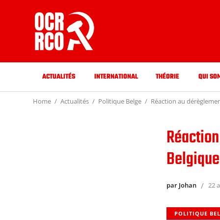
ACTUALITÉS
INTERNATIONAL
THÉORIE
QUI SO
Home
Actualités
Politique Belge
Réaction au dérèglement 
Réaction 
Belgique
par Johan
22 
POLITIQUE BE