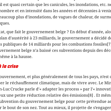
l est quasi certain que les canicules, les inondations, etc. n
nombre et en intensité dans les années et décennies à venir.
eaucoup plus d’inondations, de vagues de chaleur, de surmo
ques.
tat, que fait le gouvernement belge ? En début d’année, alor
lan d’austérité à 23 milliards, le gouvernement a décidé 
s publiques de 14 milliards pour les combustions fossiles[7].
vernement belge n’a baissé ces subventions depuis des déce
même à la hausse.
 la crise
ouvernement, et plus généralement de tous les pays, n’est
er le réchauffement climatique, mais de vivre avec. Le Min
n‑Luc Crucke parle d’« adapter les process » par l’« innovati
eux une petite réduction relative des émissions[8] . Et mêm
subvention du gouvernement belge pour cette prétendue a
 le bout de son nez. Tout au mieux, il projette de s’engager