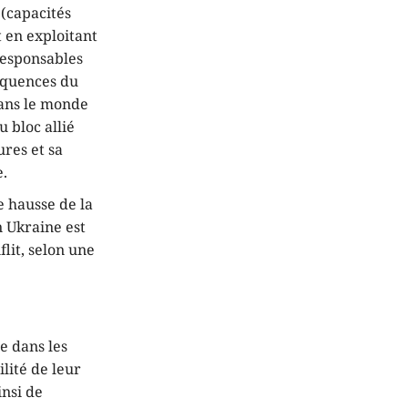
 (capacités
t en exploitant
 responsables
séquences du
Dans le monde
 bloc allié
ures et sa
e.
e hausse de la
n Ukraine est
lit, selon une
e dans les
ilité de leur
insi de