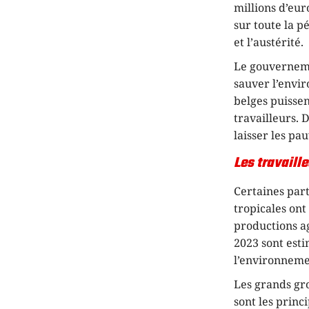
millions d’eur
sur toute la p
et l’austérité.
Le gouvernemen
sauver l’envir
belges puissen
travailleurs. 
laisser les pa
Les travaill
Certaines part
tropicales ont
productions a
2023 sont esti
l’environnemen
Les grands gro
sont les princ