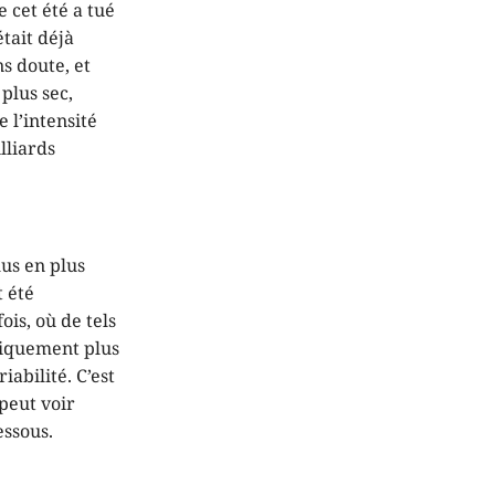
 cet été a tué
tait déjà
s doute, et
 plus sec,
 l’intensité
lliards
us en plus
t été
ois, où de tels
uniquement plus
iabilité. C’est
peut voir
essous.