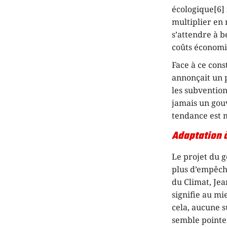
écologique[6] i
multiplier en 
s’attendre à b
coûts économi
Face à ce cons
annonçait un p
les subvention
jamais un gou
tendance est 
Adaptation à
Le projet du g
plus d’empêch
du Climat, Jea
signifie au mi
cela, aucune 
semble pointer