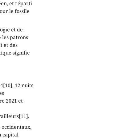
en, et réparti
our le fossile
ogie et de
e les patrons
t et des
ique signifie
4[10], 12 nuits
es
re 2021 et
ailleurs[11].
s occidentaux,
u capital