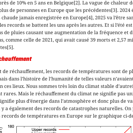
rès de 10% en 5 ans en Belgique[2]. La vague de chaleur de
 plus de personnes en Europe que les précédentes[3]. 2024 é
s chaude jamais enregistrée en Europe[4], 2025 va l’être san
 les records se battent les uns après les autres. Et si l’été est
lus de pluies causant une augmentation de la fréquence et de
s, comme celle de 2021, qui avait causé 39 morts et 2,57 mi
tes[5].
échauffement
t de réchauffement, les records de températures sont de pl
ais dans l’histoire de l’humanité de telles valeurs n’avaien
n ces lieux. Nous sommes très loin du climat stable d’autref
t rares. Mais le réchauffement du climat ne signifie pas 
 signifie plus d’énergie dans l’atmosphère et donc plus de var
l y a également des records de catastrophes naturelles. On 
s records de températures en Europe sur le graphique ci-d