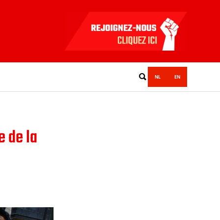
NL
EN
e de la