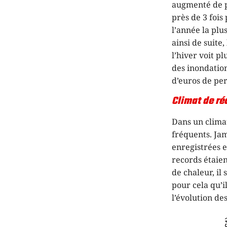
augmenté de p
près de 3 fois
l’année la plu
ainsi de suite,
l’hiver voit p
des inondation
d’euros de per
Climat de r
Dans un clima
fréquents. Jam
enregistrées e
records étaien
de chaleur, il
pour cela qu’i
l’évolution de