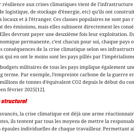
r résilience aux crises climatiques vient de l’infrastructure
de logistique, de stockage d’énergie, etc) qu’ils ont construi
rs locaux et à l’étranger. Ces classes populaires ne sont pas
t des émissions, mais elles subissent directement les con
Elles devront payer une deuxième fois leur exploitation. 
onomique permanente, c’est chacun pour soi, chaque pays ou
s conséquences de la crise climatique selon ses infrastruct
ux qui en ont le moins sont les pays pillés par l’impérialism
budgets militaires de tous les pays implique également un
ng terme. Par exemple, l’empreinte carbone de la guerre e
millions de tonnes d’équivalent CO2 depuis le début du conf
 en février 2025[12].
structurel
avancés, la crise climatique est déjà une arme réactionnair
stes, ils tentent par tous les moyens de mettre la responsab
s épaules individuelles de chaque travailleur. Permettant a