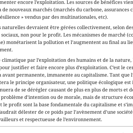
gmenter encore l’exploitation. Les sources de bénéfices vie
on de nouveaux marchés (marchés du carbone, assurances c
résilience » vendus par des multinationales, etc).
 naturelles devraient être gérées collectivement, selon des
t sociaux, non pour le profit. Les mécanismes de marché (
e) monétarisent la pollution et l’augmentent au final au lie
ement.
e climatique par l’exploitation des humains et de la nature,
 pour justifier et faire encore plus d’exploitation. C’est le ce
n avant permanente, immanente au capitalisme. Tant que l’
stera le principe organisateur, une politique écologique est
inuera de se dérégler causant de plus en plus de morts et de
un problème d’intention ou de morale, mais de structure éc
 le profit sont la base fondamentale du capitalisme et s’im
 faudrait délester de ce poids par l’avènement d’une société
vailleurs et respectueuse de l’environnement.