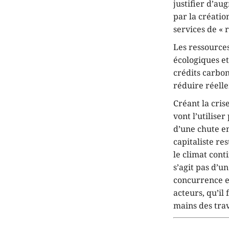
justifier d’au
par la créati
services de « 
Les ressources
écologiques e
crédits carbon
réduire réell
Créant la cris
vont l’utiliser
d’une chute e
capitaliste re
le climat cont
s’agit pas d’
concurrence et
acteurs, qu’il
mains des tra