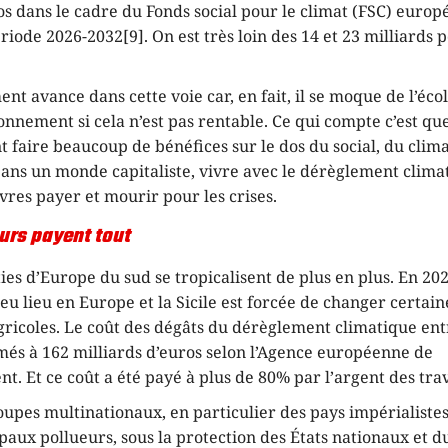
os dans le cadre du Fonds social pour le climat (FSC) europé
ériode 2026-2032[9]. On est très loin des 14 et 23 milliards p
t avance dans cette voie car, en fait, il se moque de l’écol
onnement si cela n’est pas rentable. Ce qui compte c’est qu
t faire beaucoup de bénéfices sur le dos du social, du clima
Dans un monde capitaliste, vivre avec le dérèglement climat
uvres payer et mourir pour les crises.
eurs payent tout
ies d’Europe du sud se tropicalisent de plus en plus. En 202
 eu lieu en Europe et la Sicile est forcée de changer certain
gricoles. Le coût des dégâts du dérèglement climatique ent
més à 162 milliards d’euros selon l’Agence européenne de
t. Et ce coût a été payé à plus de 80% par l’argent des trav
upes multinationaux, en particulier des pays impérialiste
ipaux pollueurs, sous la protection des États nationaux et d