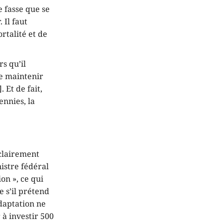
e fasse que se
 Il faut
rtalité et de
s qu’il
de maintenir
 Et de fait,
nnies, la
 clairement
istre fédéral
on », ce qui
e s’il prétend
daptation ne
 à investir 500