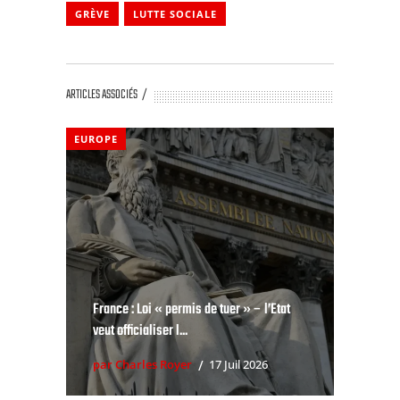
GRÈVE
LUTTE SOCIALE
ARTICLES ASSOCIÉS
EUROPE
France : Loi « permis de tuer » – l’Etat
veut officialiser l...
par Charles Royer
17 Juil 2026