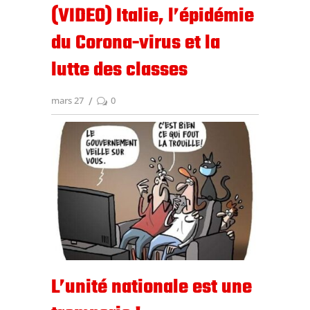
(VIDEO) Italie, l’épidémie
du Corona-virus et la
lutte des classes
mars 27
0
L’unité nationale est une