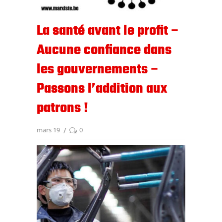
La santé avant le profit –
Aucune confiance dans
les gouvernements –
Passons l’addition aux
patrons !
mars 19
0