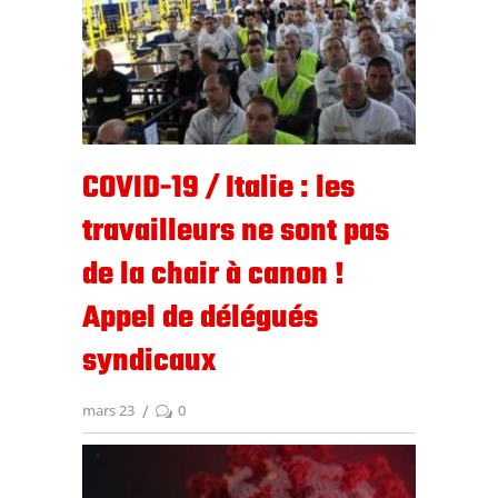
COVID-19 / Italie : les
travailleurs ne sont pas
de la chair à canon !
Appel de délégués
syndicaux
mars 23
0