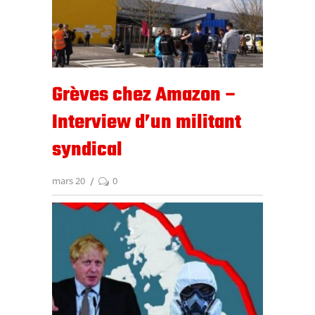
Grèves chez Amazon –
Interview d’un militant
syndical
mars 20
0