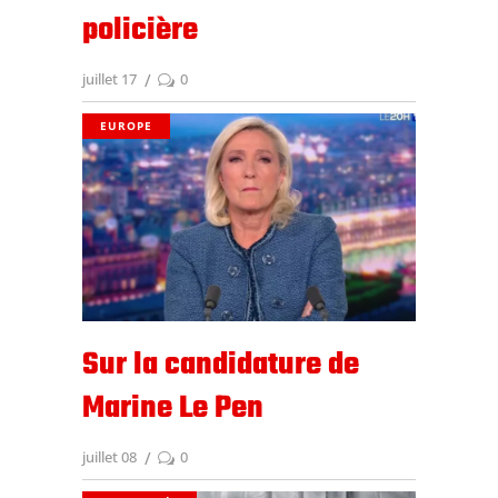
policière
juillet 17
0
EUROPE
Sur la candidature de
Marine Le Pen
juillet 08
0