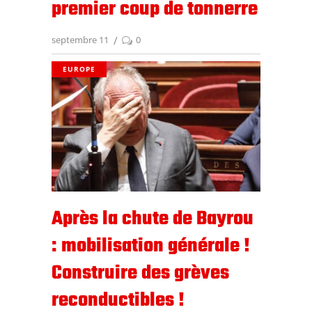
premier coup de tonnerre
septembre 11
0
EUROPE
Après la chute de Bayrou
: mobilisation générale !
Construire des grèves
reconductibles !