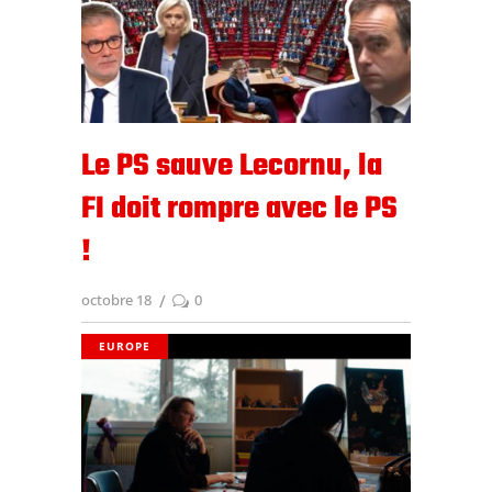
Le PS sauve Lecornu, la
FI doit rompre avec le PS
!
octobre 18
0
EUROPE