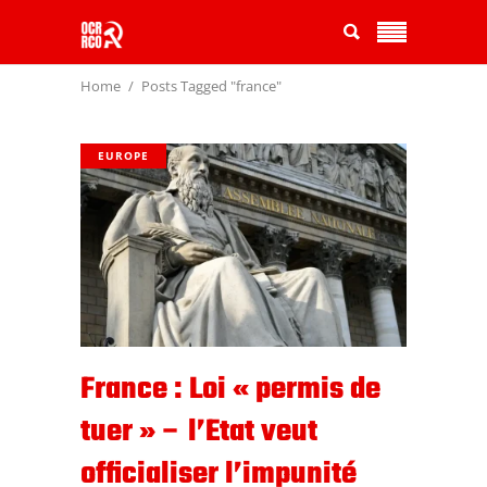
Home
Posts Tagged "france"
EUROPE
France : Loi « permis de
tuer » – l’Etat veut
officialiser l’impunité