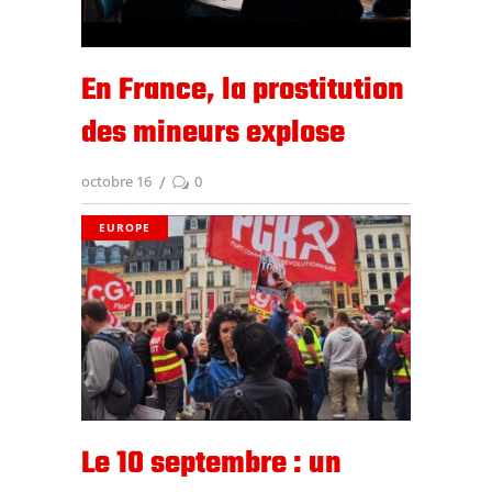
En France, la prostitution
des mineurs explose
octobre 16
0
EUROPE
Le 10 septembre : un