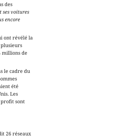
ns des
t ses voitures
us encore
i ont révélé la
, plusieurs
 millions de
ns le cadre du
s sommes
aient été
nis. Les
profit sont
dit 26 réseaux