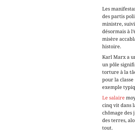
Les manifestan
des partis pol
ministre, suiv
désormais à l’
misère accabla
histoire.
Karl Marx a un
un pôle signi
torture à la t
pour la classe
exemple typiq
Le salaire
moye
cinq vit dans 
chômage des j
des terres, al
tout.