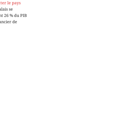
ter le pays
alais se
nt 26 % du PIB
nancier de