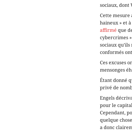
sociaux, dont
Cette mesure 
haineux » et à
affirmé
que de
cybercrimes » 
sociaux qu’ils
conformés ont
Ces excuses on
mensonges ého
Étant donné qu
privé de nomb
Engels décriv
pour le capita
Cependant, pou
quelque chose
a donc clairem