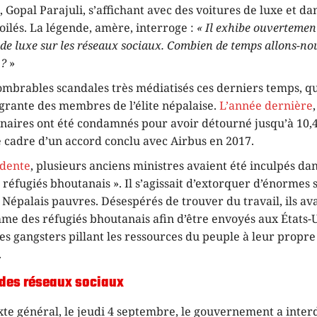
Gopal Parajuli, s’affichant avec des voitures de luxe et da
oilés. La légende, amère, interroge :
« Il exhibe ouvertemen
 de luxe sur les réseaux sociaux. Combien de temps allons-no
 ?
»
nombrables scandales très médiatisés ces derniers temps, qu
grante des membres de l’élite népalaise.
L’année dernière
nnaires ont été condamnés pour avoir détourné jusqu’à 10,4
e cadre d’un accord conclu avec Airbus en 2017.
édente
, plusieurs anciens ministres avaient été inculpés da
 réfugiés bhoutanais ». Il s’agissait d’extorquer d’énorme
 Népalais pauvres. Désespérés de trouver du travail, ils av
me des réfugiés bhoutanais afin d’être envoyés aux États-U
s gangsters pillant les ressources du peuple à leur propre 
.
 des réseaux sociaux
te général, le jeudi 4 septembre, le gouvernement a inter