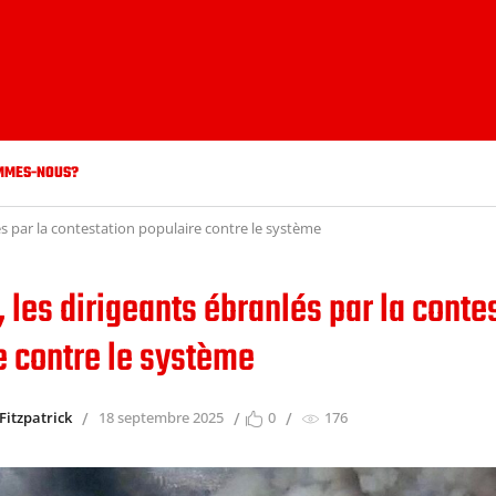
MMES-NOUS?
és par la contestation populaire contre le système
 les dirigeants ébranlés par la conte
e contre le système
Fitzpatrick
18 septembre 2025
0
176