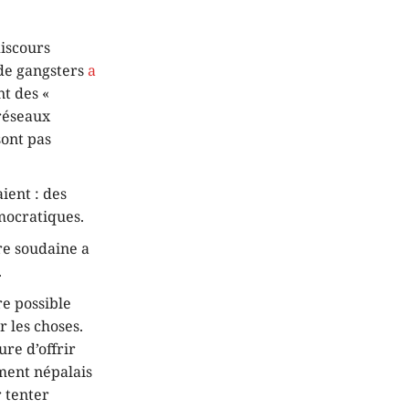
iscours
 de gangsters
a
t des «
 réseaux
sont pas
ient : des
mocratiques.
re soudaine a
.
e possible
r les choses.
re d’offrir
ment népalais
r tenter