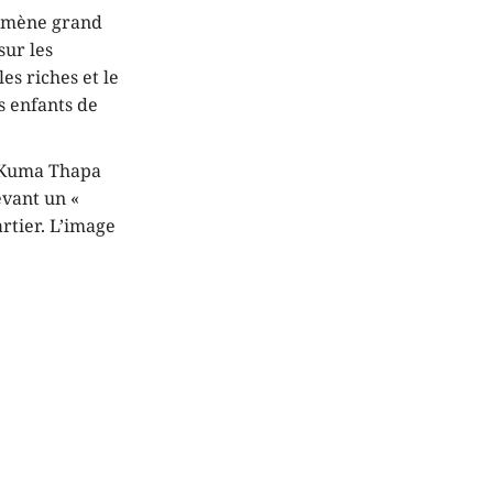
te mène grand
sur les
es riches et le
es enfants de
u Kuma Thapa
evant un «
artier. L’image