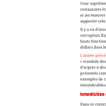
Cour suprême, 
restaurants ét
et ses montres
supporter cela
Il y a eu d’in
corruption fla
hauts fonctio
dollars dans l
L’année préc
« scandale des
d’argent à des
présentés com
exemples de ce
innombrables
Interdiction
Dans ce contex