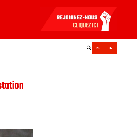
NL
EN
station