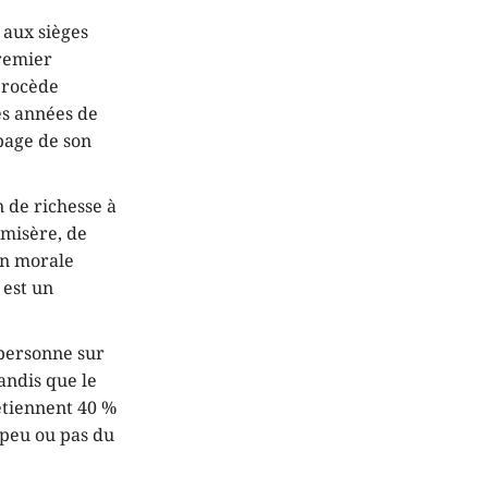
 aux sièges
Premier
 procède
es années de
 page de son
n de richesse à
 misère, de
ion morale
 est un
 personne sur
andis que le
étiennent 40 %
 peu ou pas du