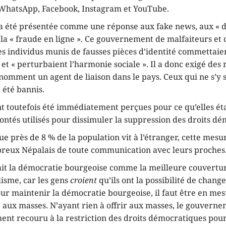
 WhatsApp, Facebook, Instagram et YouTube.
a été présentée comme une réponse aux fake news, aux « d
 la « fraude en ligne ». Ce gouvernement de malfaiteurs et
s individus munis de fausses pièces d’identité commettaien
et « perturbaient l’harmonie sociale ». Il a donc exigé des
 nomment un agent de liaison dans le pays. Ceux qui ne s’y 
 été bannis.
t toutefois été immédiatement perçues pour ce qu’elles éta
ntés utilisés pour dissimuler la suppression des droits dé
e près de 8 % de la population vit à l’étranger, cette mesu
reux Népalais de toute communication avec leurs proches
ait la démocratie bourgeoise comme la meilleure couvertur
lisme, car les gens
croient
qu’ils ont la possibilité de change
r maintenir la démocratie bourgeoise, il faut être en mesu
 aux masses. N’ayant rien à offrir aux masses, le gouverne
ent recouru à la restriction des droits démocratiques pou