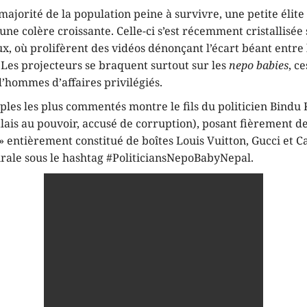
majorité de la population peine à survivre, une petite éli
 une colère croissante. Celle-ci s’est récemment cristallisée 
x, où prolifèrent des vidéos dénonçant l’écart béant entre l
 Les projecteurs se braquent surtout sur les
nepo babies
, c
 d’hommes d’affaires privilégiés.
ples les plus commentés montre le fils du politicien Bind
lais au pouvoir, accusé de corruption), posant fièrement d
» entièrement constitué de boîtes Louis Vuitton, Gucci et C
irale sous le hashtag #PoliticiansNepoBabyNepal.