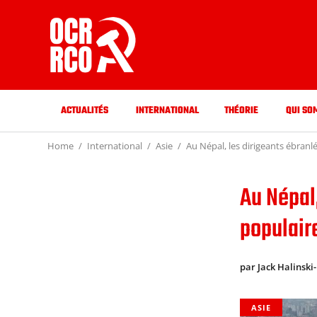
ACTUALITÉS
INTERNATIONAL
THÉORIE
QUI SO
Home
International
Asie
Au Népal, les dirigeants ébranl
Au Népal,
populair
par Jack Halinski-
ASIE