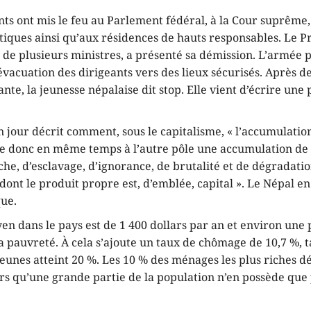
ts ont mis le feu au Parlement fédéral, à la Cour suprême,
itiques ainsi qu’aux résidences de hauts responsables. Le 
i de plusieurs ministres, a présenté sa démission. L’armée
évacuation des dirigeants vers des lieux sécurisés. Après d
nte, la jeunesse népalaise dit stop. Elle vient d’écrire une
 jour décrit comment, sous le capitalisme, « l’accumulatio
fie donc en même temps à l’autre pôle une accumulation de
âche, d’esclavage, d’ignorance, de brutalité et de dégradat
 dont le produit propre est, d’emblée, capital ». Le Népal en
ue.
n dans le pays est de 1 400 dollars par an et environ une
la pauvreté. À cela s’ajoute un taux de chômage de 10,7 %, t
eunes atteint 20 %. Les 10 % des ménages les plus riches d
ors qu’une grande partie de la population n’en possède que