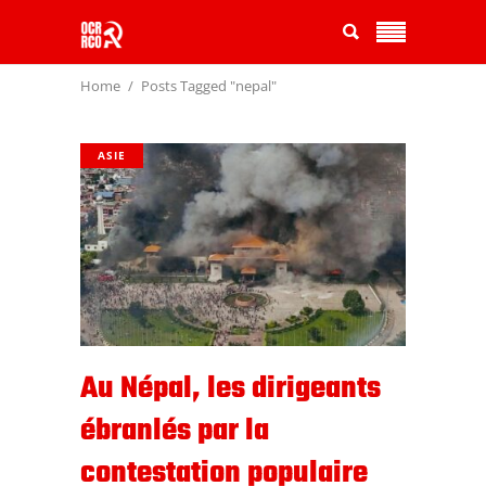
Home
Posts Tagged "nepal"
ASIE
Au Népal, les dirigeants
ébranlés par la
contestation populaire