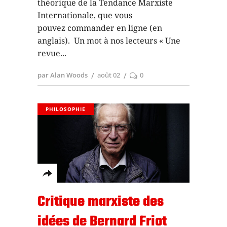
théorique de la Tendance Marxiste
Internationale, que vous
pouvez commander en ligne (en
anglais). Un mot à nos lecteurs « Une
revue
par Alan Woods
août 02
0
PHILOSOPHIE
Critique marxiste des
idées de Bernard Friot