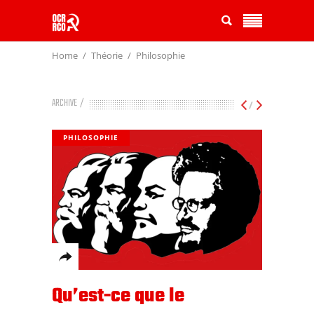
Home
Théorie
Philosophie
ARCHIVE
/
PHILOSOPHIE
Qu’est-ce que le