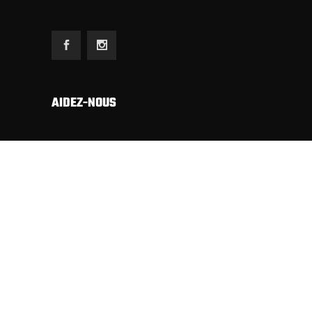
AIDEZ-NOUS
Etant totalement autofinancé (sans subsides,
sans annonces commerciales, ni riches sponsors)
nous dépendons exclusivement du soutien
financier de nos sympathisants pour publier
notre revue.
Merci d’avance pour votre solidarité.