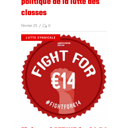
politique de la lutte des
classes
février 25
0
LUTTE SYNDICALE