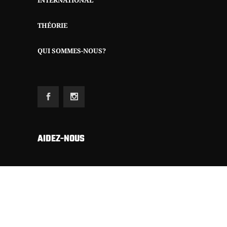
INTERNATIONAL
THÉORIE
QUI SOMMES-NOUS?
AIDEZ-NOUS
Etant totalement autofinancé (sans subsides,
sans annonces commerciales, ni riches sponsors)
nous dépendons exclusivement du soutien
financier de nos sympathisants pour publier
notre revue.