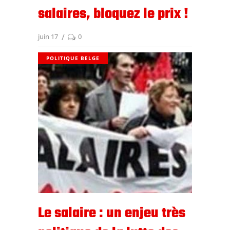
salaires, bloquez le prix !
juin 17
0
POLITIQUE BELGE
Le salaire : un enjeu très