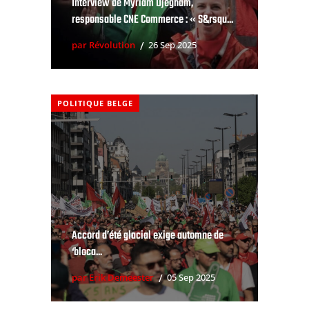
Interview de Myriam Djegham,
responsable CNE Commerce : « S&rsqu...
par Révolution
26 Sep 2025
POLITIQUE BELGE
Accord d’été glacial exige automne de
‘bloca...
par Erik Demeester
05 Sep 2025