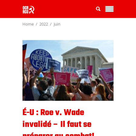
Home
2022
juin
É-U : Roe v. Wade
invalidé – Il faut se