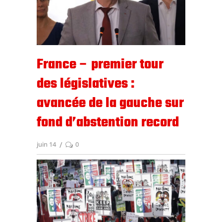
France – premier tour
des législatives :
avancée de la gauche sur
fond d’abstention record
juin 14
0