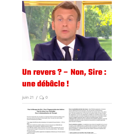
Un revers ? – Non, Sire :
une débâcle !
juin 21
0