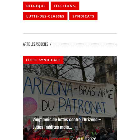
BELGIQUE
ELECTIONS.
LUTTE-DES-CLASSES
SYNDICATS
ARTICLES ASSOCIÉS
LUTTE SYNDICALE
Vingt mois de luttes contre l’Arizona –
Luttes inédites mais...
par Erik Demeester
08 Juil 2026