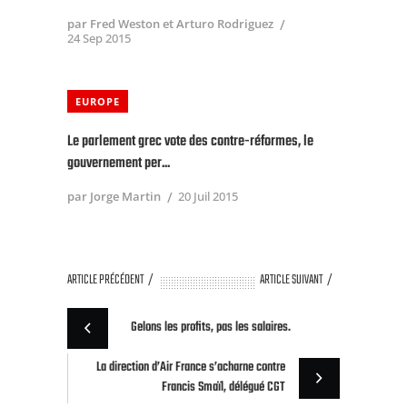
par Fred Weston et Arturo Rodriguez
24 Sep 2015
EUROPE
Le parlement grec vote des contre-réformes, le
gouvernement per...
par Jorge Martin
20 Juil 2015
ARTICLE PRÉCÉDENT
ARTICLE SUIVANT
Gelons les profits, pas les salaires.
La direction d’Air France s’acharne contre
Francis Smaïl, délégué CGT