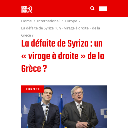
Home
International
Europe
La défaite de Syriza : un « virage à droite » de la
Grèce ?
La défaite de Syriza : un
« virage à droite » de la
Grèce ?
EUROPE