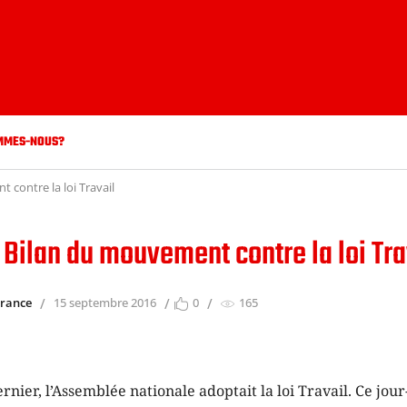
MMES-NOUS?
 contre la loi Travail
 Bilan du mouvement contre la loi Tra
France
15 septembre 2016
0
165
ernier, l’Assemblée nationale adoptait la loi Travail. Ce jour-