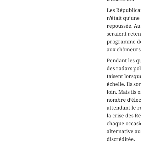
Les Républicai
n’était qu’une
repoussée. Au 
seraient reten
programme des
aux chômeurs e
Pendant les qu
des radars pol
taisent lorsqu
échelle. Ils s
loin. Mais ils 
nombre d’élect
attendant le r
la crise des R
chaque occasio
alternative au
discréditée.