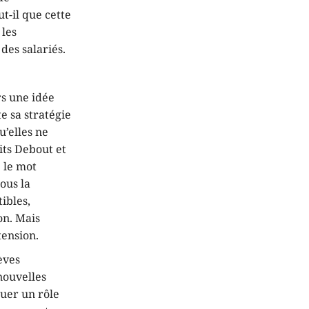
t-il que cette
 les
des salariés.
s une idée
e sa stratégie
u’elles ne
its Debout et
e le mot
ous la
ibles,
on. Mais
tension.
èves
nouvelles
ouer un rôle