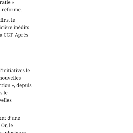
ratie »
e-réforme.
fins, le
cière inédits
la CGT. Après
’initiatives le
 nouvelles
ction », depuis
s le
velles
ent d’une
Or, le
s plusieurs