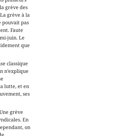
 la grève des
La grève à la
e pouvait pas
ment. Faute
mi-juin. Le
apidement que
se classique
ion n’explique
se
 lutte, et en
ouvement, ses
« Une grève
yndicales. En
 Cependant, on
de