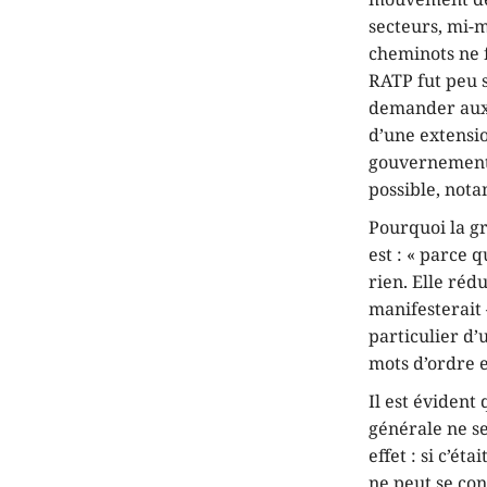
secteurs, mi-m
cheminots ne f
RATP fut peu 
demander aux t
d’une extensi
gouvernement s
possible, nota
Pourquoi la gr
est : « parce q
rien. Elle réd
manifesterait
particulier d
mots d’ordre 
Il est évident
générale ne se
effet : si c’ét
ne peut se con