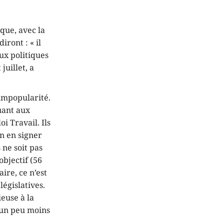
ique, avec la
iront : « il
ux politiques
juillet, a
’impopularité.
Quant aux
oi Travail. Ils
en en signer
 ne soit pas
objectif (56
aire, ce n’est
égislatives.
ieuse à la
 un peu moins