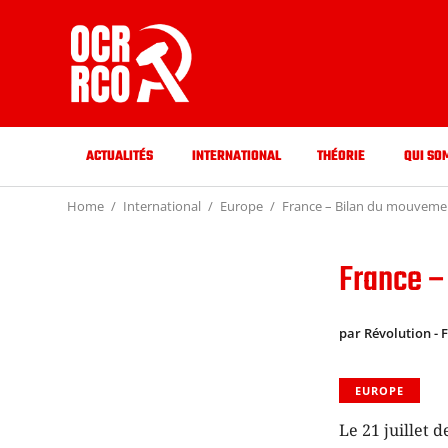
ACTUALITÉS
INTERNATIONAL
THÉORIE
QUI SO
Home
International
Europe
France – Bilan du mouvement
France –
par Révolution - 
EUROPE
Le 21 juillet d