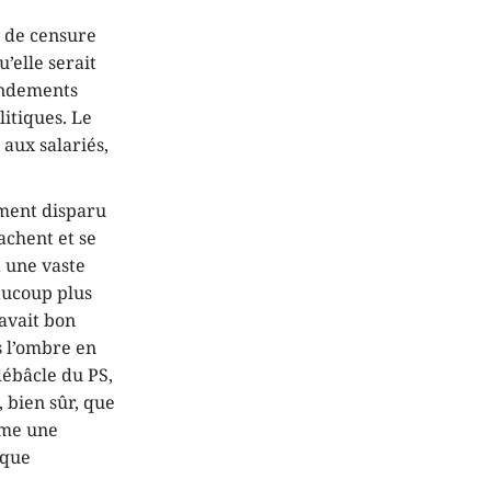
n de censure
u’elle serait
mendements
litiques. Le
aux salariés,
ement disparu
achent et se
à une vaste
eaucoup plus
 avait bon
s l’ombre en
débâcle du PS,
, bien sûr, que
mme une
ique