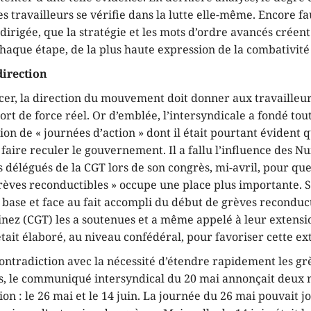
s travailleurs se vérifie dans la lutte elle-même. Encore fau
n dirigée, que la stratégie et les mots d’ordre avancés créent
chaque étape, de la plus haute expression de la combativité 
direction
r, la direction du mouvement doit donner aux travailleur
ort de force réel. Or d’emblée, l’intersyndicale a fondé tout
tion de « journées d’action » dont il était pourtant évident q
faire reculer le gouvernement. Il a fallu l’influence des Nu
s délégués de la CGT lors de son congrès, mi-avril, pour qu
rèves reconductibles » occupe une place plus importante. S
 base et face au fait accompli du début de grèves reconduct
inez (CGT) les a soutenues et a même appelé à leur extensi
tait élaboré, au niveau confédéral, pour favoriser cette ex
ontradiction avec la nécessité d’étendre rapidement les gr
s, le communiqué intersyndical du 20 mai annonçait deux 
ion : le 26 mai et le 14 juin. La journée du 26 mai pouvait j