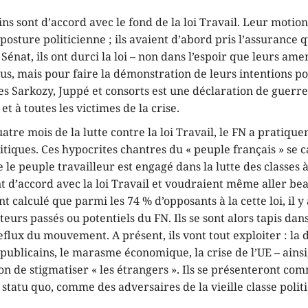
ns sont d’accord avec le fond de la loi Travail. Leur motio
 posture politicienne ; ils avaient d’abord pris l’assurance q
Sénat, ils ont durci la loi – non dans l’espoir que leurs a
us, mais pour faire la démonstration de leurs intentions po
 Sarkozy, Juppé et consorts est une déclaration de guerre 
t à toutes les victimes de la crise.
atre mois de la lutte contre la loi Travail, le FN a pratiqu
itiques. Ces hypocrites chantres du « peuple français » se c
e le peuple travailleur est engagé dans la lutte des classes 
ont d’accord avec la loi Travail et voudraient même aller b
ont calculé que parmi les 74 % d’opposants à la cette loi, il y
eurs passés ou potentiels du FN. Ils se sont alors tapis dan
eflux du mouvement. A présent, ils vont tout exploiter : la 
épublicains, le marasme économique, la crise de l’UE – ainsi
n de stigmatiser « les étrangers ». Ils se présenteront co
 statu quo, comme des adversaires de la vieille classe polit