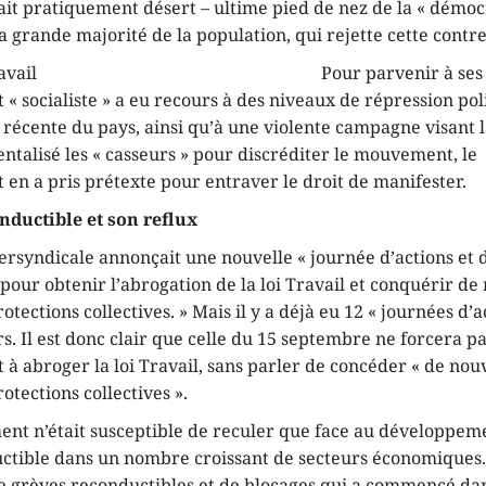
ait pratiquement désert – ultime pied de nez de la « démoc
a grande majorité de la population, qui rejette cette contr
Pour parvenir à ses 
 socialiste » a eu recours à des niveaux de répression poli
e récente du pays, ainsi qu’à une violente campagne visant 
ntalisé les « casseurs » pour discréditer le mouvement, le
en a pris prétexte pour entraver le droit de manifester.
nductible et son reflux
ntersyndicale annonçait une nouvelle « journée d’actions et d
our obtenir l’abrogation de la loi Travail et conquérir de
otections collectives. » Mais il y a déjà eu 12 « journées d’a
s. Il est donc clair que celle du 15 septembre ne forcera pa
 abroger la loi Travail, sans parler de concéder « de nou
otections collectives ».
nt n’était susceptible de reculer que face au développem
ctible dans un nombre croissant de secteurs économiques. 
grèves reconductibles et de blocages qui a commencé dan