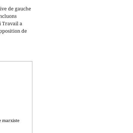
tive de gauche
oncluons
 Travail a
opposition de
e marxiste