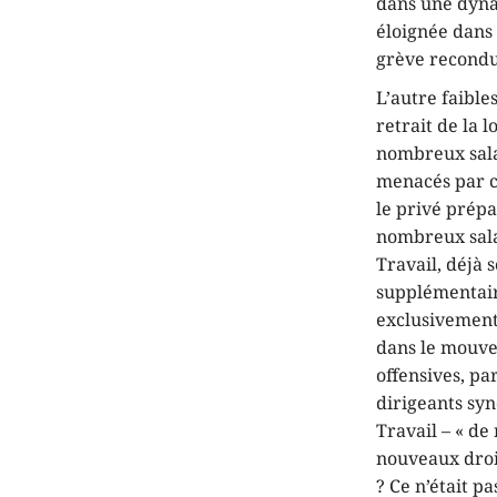
dans une dyna
éloignée dans l
grève reconduc
L’autre faibl
retrait de la 
nombreux sala
menacés par c
le privé prépa
nombreux salar
Travail, déjà
supplémentair
exclusivement 
dans le mouvem
offensives, pa
dirigeants synd
Travail – « de
nouveaux droit
? Ce n’était p