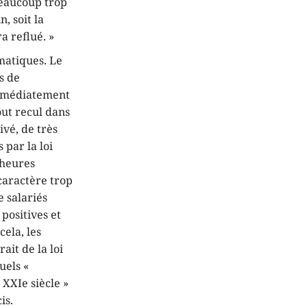
beaucoup trop
, soit la
a reflué. »
matiques. Le
is de
immédiatement
ut recul dans
ivé, de très
 par la loi
 heures
caractère trop
e salariés
positives et
cela, les
ait de la loi
uels «
 XXIe siècle »
is.