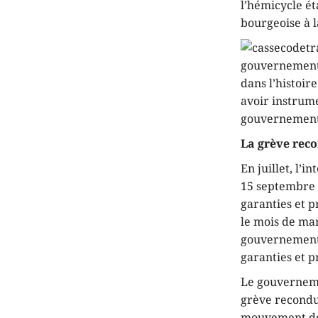
l’hémicycle ét
bourgeoise à l
gouvernement «
dans l’histoir
avoir instrume
gouvernement 
La grève reco
En juillet, l’i
15 septembre p
garanties et pr
le mois de mar
gouvernement à
garanties et pr
Le gouverneme
grève recondu
mouvement de 