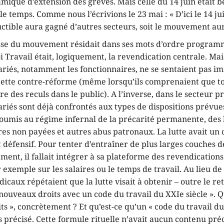
mique d’extension des grèves. Mais celle du 14 juin était 
e temps. Comme nous l’écrivions le 23 mai : « D’ici le 14 juin
tible aura gagné d’autres secteurs, soit le mouvement aur
esse du mouvement résidait dans ses mots d’ordre program
loi Travail était, logiquement, la revendication centrale. Ma
riés, notamment les fonctionnaires, ne se sentaient pas 
ette contre-réforme (même lorsqu’ils comprenaient que to
re des reculs dans le public). A l’inverse, dans le secteur pr
iés sont déjà confrontés aux types de dispositions prévues
 soumis au régime infernal de la précarité permanente, des
es non payées et autres abus patronaux. La lutte avait un 
défensif. Pour tenter d’entraîner de plus larges couches d
ent, il fallait intégrer à sa plateforme des revendications 
r exemple sur les salaires ou le temps de travail. Au lieu de 
icaux répétaient que la lutte visait à obtenir – outre le retr
 nouveaux droits avec un code du travail du XXIe siècle ». Q
s », concrètement ? Et qu’est-ce qu’un « code du travail du
as précisé. Cette formule rituelle n’avait aucun contenu préc