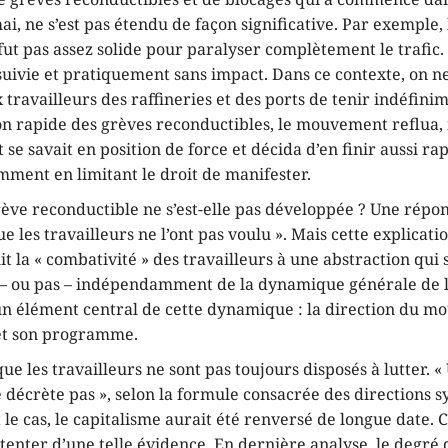
ai, ne s’est pas étendu de façon significative. Par exemple,
ut pas assez solide pour paralyser complètement le trafic. 
suivie et pratiquement sans impact. Dans ce contexte, on n
ravailleurs des raffineries et des ports de tenir indéfini
on rapide des grèves reconductibles, le mouvement reflua, 
e savait en position de force et décida d’en finir aussi r
mment en limitant le droit de manifester.
ève reconductible ne s’est-elle pas développée ? Une répon
ue les travailleurs ne l’ont pas voulu ». Mais cette explicat
uit la « combativité » des travailleurs à une abstraction qui 
 – ou pas – indépendamment de la dynamique générale de la
’un élément central de cette dynamique : la direction du m
et son programme.
 que les travailleurs ne sont pas toujours disposés à lutter. 
 décrète pas », selon la formule consacrée des directions s
ait le cas, le capitalisme aurait été renversé de longue date.
tenter d’une telle évidence. En dernière analyse, le degré 