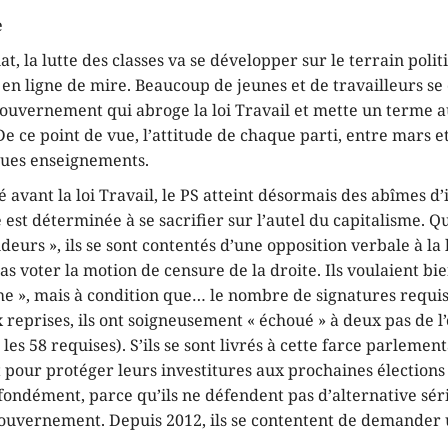
e
t, la lutte des classes va se développer sur le terrain polit
 en ligne de mire. Beaucoup de jeunes et de travailleurs se d
gouvernement qui abroge la loi Travail et mette un terme a
De ce point de vue, l’attitude de chaque parti, entre mars et 
ues enseignements.
é avant la loi Travail, le PS atteint désormais des abîmes d
e est déterminée à se sacrifier sur l’autel du capitalisme. 
eurs », ils se sont contentés d’une opposition verbale à la l
as voter la motion de censure de la droite. Ils voulaient bi
e », mais à condition que… le nombre de signatures requis
x reprises, ils ont soigneusement « échoué » à deux pas de l’
les 58 requises). S’ils se sont livrés à cette farce parlement
pour protéger leurs investitures aux prochaines élections l
ofondément, parce qu’ils ne défendent pas d’alternative sér
gouvernement. Depuis 2012, ils se contentent de demander