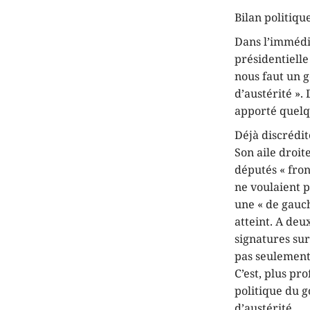
Bilan politiqu
Dans l’immédia
présidentielle
nous faut un 
d’austérité ». 
apporté quelq
Déjà discrédit
Son aile droit
députés « frond
ne voulaient p
une « de gauch
atteint. A deu
signatures sur 
pas seulement 
C’est, plus pr
politique du 
d’austérité.