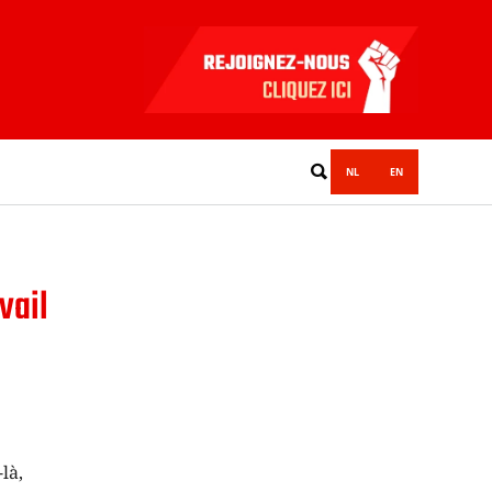
NL
EN
vail
là,