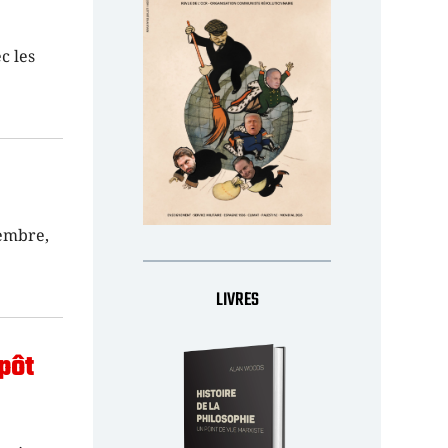
c les
cembre,
LIVRES
epôt