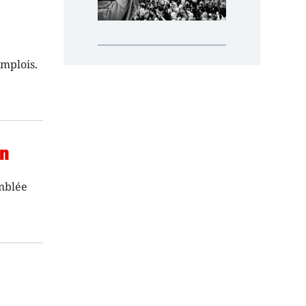
emplois.
on
emblée