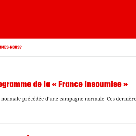
MMES-NOUS?
programme de la « France insoumise »
ion normale précédée d’une campagne normale. Ces dernièr