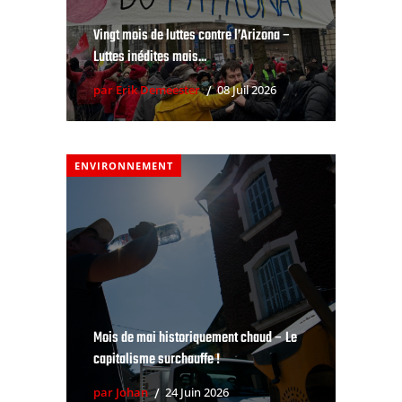
Vingt mois de luttes contre l’Arizona –
Luttes inédites mais...
par Erik Demeester
08 Juil 2026
ENVIRONNEMENT
Mois de mai historiquement chaud – Le
capitalisme surchauffe !
par Johan
24 Juin 2026