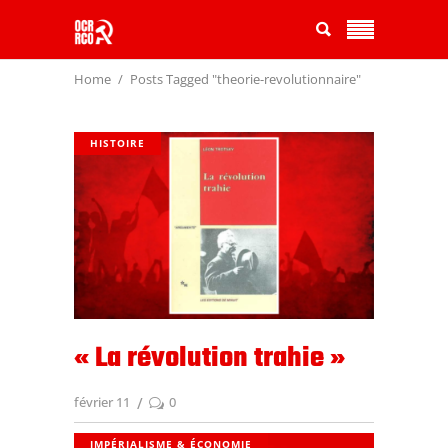
Home
Posts Tagged "theorie-revolutionnaire"
HISTOIRE
« La révolution trahie »
février 11
0
IMPÉRIALISME & ÉCONOMIE