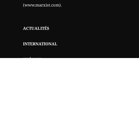
(www.marxist.com)
.
ACTUALITÉS
INTERNATIONAL
THÉORIE
QUI SOMMES-NOUS?
AIDEZ-NOUS