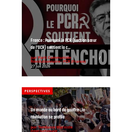
France : Pourquoi le PCR (section sœur
de l’OCR) soutient la c...
par Parti Communiste
Révolutionnaire - PCR (France)
27 Juil 2026
PERSPECTIVES
Un monde au bord du gouffre : la
révolution se profile
par Tendance Marxiste
Internationale