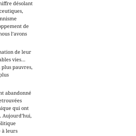
hiffre désolant
ceutiques,
ionnisme
eloppement de
nous l’avons
nation de leur
ables vies…
s plus pauvres,
plus
 ont abandonné
retrouvées
mique qui ont
x. Aujourd’hui,
olitique
 à leurs