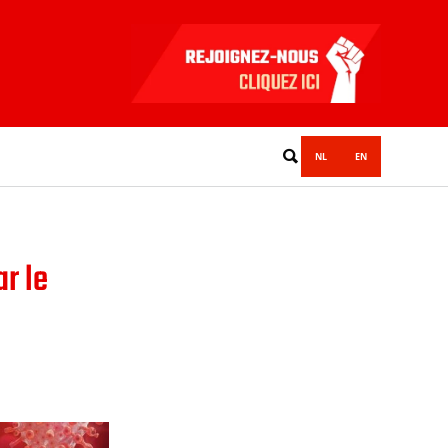
NL
EN
r le