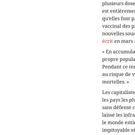
plusieurs dose
est entièreme
qu’elles font 
vaccinal des p
nouvelles souc
écrit
en mars 
« En accumulan
propre popula
Pendant ce tem
au risque de v
mortelles. »
Les capitalis
les pays les p
sans défense 
laissé les inf
le monde entie
impitoyable et