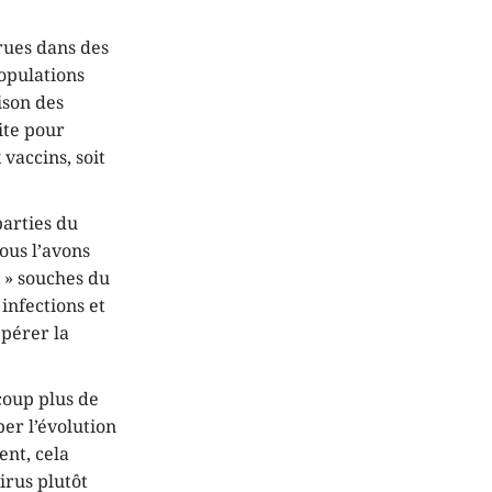
rues dans des
populations
ison des
ite pour
vaccins, soit
parties du
ous l’avons
s » souches du
infections et
epérer la
coup plus de
per l’évolution
ent, cela
irus plutôt