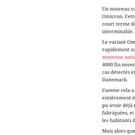
Un nouveau va
Omicron. Cette
court terme d
interminable.
Le variant Omi
rapidement su
moyenne nation
4000 fin nove
cas détectés e
Danemark.
Comme cela a é
entièrement év
pu avoir déjà 
fabriquées, et
les habitants 
Mais alors que