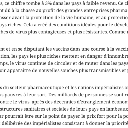
s, ce chiffre tombe à 3% dans les pays à faible revenu. Ce c
nt dû à la chasse au profit des grandes entreprises pharma
passer avant la protection de la vie humaine, et au protect
ays riches. Cela a créé des conditions idéales pour le dév
hes de virus plus contagieuses et plus résistantes. Comme 
:
t et en se disputant les vaccins dans une course à la vacci
tion, les pays les plus riches mettent en danger d’innombr
ps, le virus continue de circuler et de muter dans les pay
oir apparaître de nouvelles souches plus transmissibles et 
tes du secteur pharmaceutique et les nations impérialistes
lus pauvres à leur sort. Des milliards de personnes se sont 
contre le virus, après des décennies d’étranglement écono
rastructures sanitaires et sociales de leurs pays en lambeau
r pourrait être sur le point de payer le prix fort pour la p
 délibérée des impérialistes consistant à donner la priorité