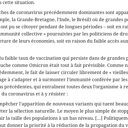
 cette situation.
uches de coronavirus précédemment dominantes sont appa
ple, la Grande-Bretagne, l’Inde, le Brésil) où de grandes 
ont pu se côtoyer pendant de longues périodes – soit en ra
 immunité collective » poursuivies par les politiciens de dro
eture de leurs économies, soit en raison du faible accès aux 
 faible taux de vaccination qui persiste dans de grandes 
uche comme Omicron était tout à fait prévisible. Comme n
demment, le fait de laisser circuler librement de « vieille
age à s’adapter et à surmonter l’immunité conférée par les 
ns précédentes, qui entraînent toutes deux l’organisme à r
 du coronavirus et à y résister :
empêcher l’apparition de nouveaux variants qui tuent beau
êter la sélection naturelle. Le moyen le plus simple de stop
ir la taille des populations à un bas niveau. […] Politiquem
 faut donner la priorité à la réduction de la propagation du v