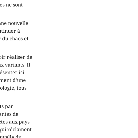
tes ne sont
nne nouvelle
ntinuer à
r du chaos et
ir réaliser de
 variants. Il
ésenter ici
sement d’une
ologie, tous
ts par
entes de
ectes aux pays
 qui réclament
ouvelle du