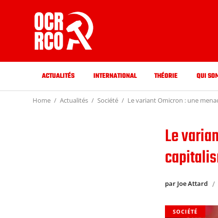
ACTUALITÉS
INTERNATIONAL
THÉORIE
QUI SO
Home
Actualités
Société
Le variant Omicron : une menac
Le varia
capitali
par Joe Attard
SOCIÉTÉ