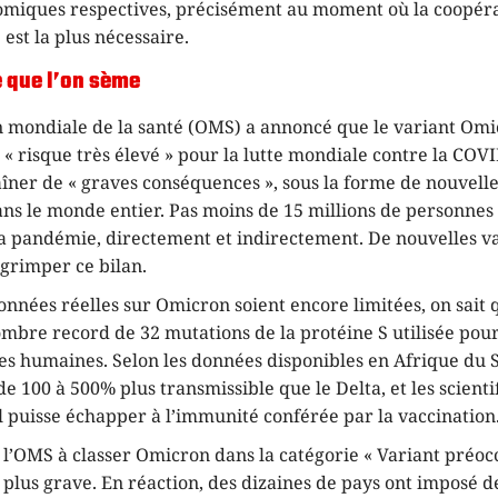
omiques respectives, précisément au moment où la coopér
 est la plus nécessaire.
e que l’on sème
n mondiale de la santé (OMS) a annoncé que le variant Om
« risque très élevé » pour la lutte mondiale contre la COVI
aîner de « graves conséquences », sous la forme de nouvell
ans le monde entier. Pas moins de 15 millions de personnes
 la pandémie, directement et indirectement. De nouvelles v
 grimper ce bilan.
onnées réelles sur Omicron soient encore limitées, on sait 
ombre record de 32 mutations de la protéine S utilisée pou
les humaines. Selon les données disponibles en Afrique du 
de 100 à 500% plus transmissible que le Delta, et les scienti
l puisse échapper à l’immunité conférée par la vaccination
 l’OMS à classer Omicron dans la catégorie « Variant préocc
a plus grave. En réaction, des dizaines de pays ont imposé d