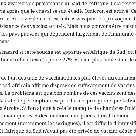
aux visiteurs en provenance du sud de l’Afrique. Cela revie
rie après que le cheval se soit évadé. Omicron est arrivé. 
e, c’est sa virulence, c’est-à-dire sa capacité à provoquer
résistance des vaccins actuels. Mais nous pouvons être rai
s les pays pauvres qui dépendent largement de l’immunité «
ages.
n hasard si cette souche est apparue en Afrique du Sud, où 
tional officiel est d’à peine 27%, et bien plus faible dans le
it de l’un des taux de vaccination les plus élevés du continent
sud-africain affirme disposer de suffisamment de vaccins 
s. Le problème est que bon nombre de ces vaccins sont des
a date de péremption est proche, ce qui signifie que la fen
t étroite. Si l’on ajoute à cela le manque de chambres froid
es inadéquates et des maillons manquants dans la chaîne
ement (notamment les seringues), il est difficile d’intensif
i l’Afrique du Sud n’avait pas été privée de vaccins dès le d