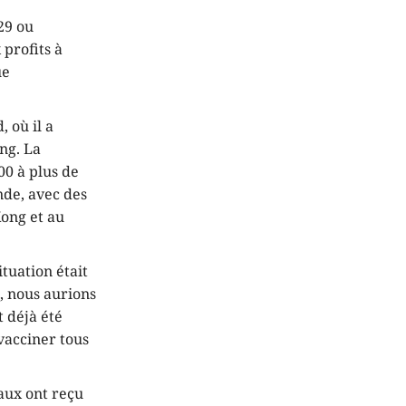
29 ou
 profits à
ue
 où il a
ng. La
00 à plus de
de, avec des
Kong et au
tuation était
, nous aurions
t déjà été
 vacciner tous
aux ont reçu