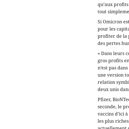
qu’aux profits
tout simplemen
Si Omicron es
pour les capi
profiter de la
des pertes hum
« Dans leurs c
gros profits e
n’est pas dans
une version to
relation symbi
deux unis dans
Pfizer, BioNTe
seconde, le pr
vaccins d’ici 
les plus riche
actuellement d