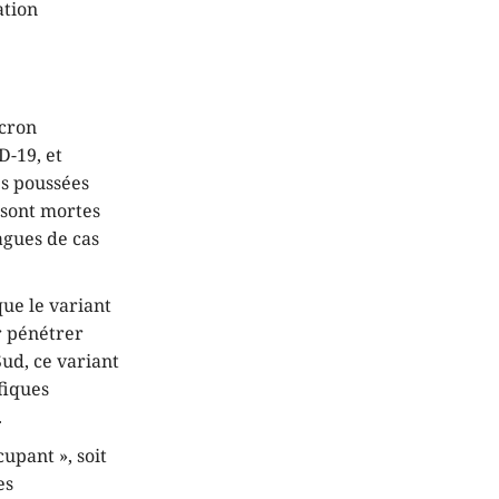
ation
icron
D-19, et
es poussées
 sont mortes
agues de cas
que le variant
r pénétrer
Sud, ce variant
fiques
.
upant », soit
es