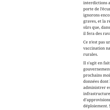
interdictions 
porte de l’écu
ignorons encor
graves, et la 
sûrs que, dan
il fera des rav
Ce n’est pas u
vaccination na
rurales.
Il s’agit en fa
gouvernement 
prochains moi
données dont l
administrer es
infrastructur
d’approvisionn
déploiement. S