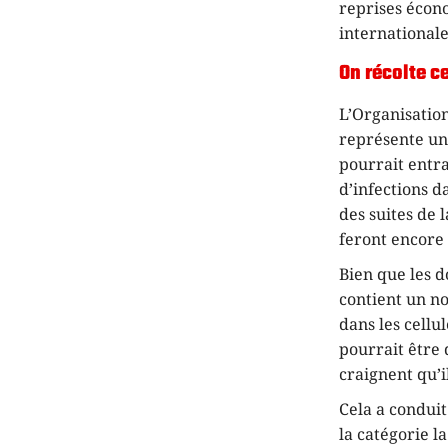
reprises écon
internationale
On récolte c
L’Organisatio
représente un 
pourrait entr
d’infections d
des suites de
feront encore
Bien que les d
contient un n
dans les cellu
pourrait être 
craignent qu’i
Cela a conduit
la catégorie l