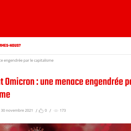
MMES-NOUS?
e engendrée par le capitalisme
nt Omicron : une menace engendrée pa
sme
30 novembre 2021
0
173