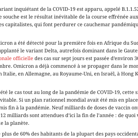
riant inquiétant de la COVID-19 est apparu, appelé B.1.1.5
 souche est le résultat inévitable de la course effrénée aux
es capitalistes, qui font perdurer ce cauchemar pandémiq
cron a été détecté pour la première fois en Afrique du Sud,
pplanté le variant Delta, autrefois dominant dans le Gaute
ale officielle
des cas sur sept jours est passée d’environ 3
mbre. Omicron a déjà commencé à se propager dans le mon
n Italie, en Allemagne, au Royaume-Uni, en Israël, à Hong 
té le cas tout au long de la pandémie de COVID-19, cette si
itable. Si un plan rationnel mondial avait été mis en place
mis fin à la pandémie. Neuf milliards de doses de vaccin on
 12 milliards sont attendues d’ici la fin de l’année : de quoi
de la planète.
 plus de 60% des habitants de la plupart des pays occident