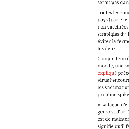
serait pas dans
Toutes les so
pays (par exem
non vaccinées 
stratégies d’«
éviter la ferm
les deux.
Compte tenu du
monde, une so
expliqué
précé
virus l’encour
les vaccinatio
protéine spike
« La façon d’
gens est d’arr
est de mainten
signifie qu’il