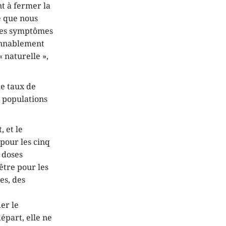
nt à fermer la
Ce que nous
 des symptômes
sonnablement
 naturelle »,
le taux de
s populations
, et le
pour les cinq
 doses
être pour les
es, des
ier le
épart, elle ne