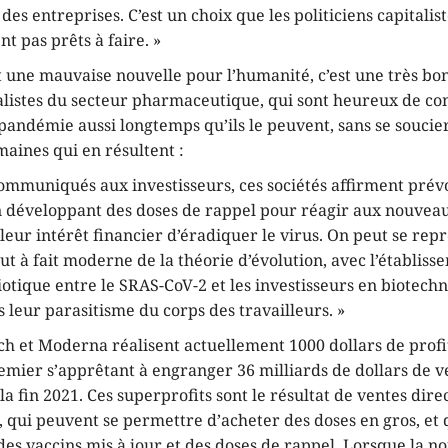
 des entreprises. C’est un choix que les politiciens capitalis
t pas prêts à faire. »
t une mauvaise nouvelle pour l’humanité, c’est une très bo
talistes du secteur pharmaceutique, qui sont heureux de co
 pandémie aussi longtemps qu’ils le peuvent, sans se soucie
aines qui en résultent :
ommuniqués aux investisseurs, ces sociétés affirment prévo
n développant des doses de rappel pour réagir aux nouveaux
 leur intérêt financier d’éradiquer le virus. On peut se repr
ut à fait moderne de la théorie d’évolution, avec l’établis
otique entre le SRAS-CoV-2 et les investisseurs en biotechn
 leur parasitisme du corps des travailleurs. »
ch et Moderna réalisent actuellement 1000 dollars de profi
emier s’apprêtant à engranger 36 milliards de dollars de v
à la fin 2021. Ces superprofits sont le résultat de ventes dir
s, qui peuvent se permettre d’acheter des doses en gros, et
es vaccins mis à jour et des doses de rappel. Lorsque la n