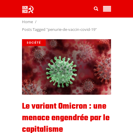
Home
Posts Tagged "penurie-de-vaccin-covid-19"
SOCIÉTÉ
Le variant Omicron : une
menace engendrée par le
capitalisme