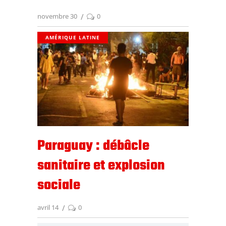
novembre 30
0
AMÉRIQUE LATINE
Paraguay : débâcle
sanitaire et explosion
sociale
avril 14
0