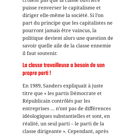
il faut soutenir.
La classe travailleuse a besoin de son
propre parti !
En 1989, Sanders expliquait à juste
titre que « les partis Démocrate et
Républicain contrôlés par les
entreprises … n’ont pas de différences
idéologiques substantielles et sont, en
réalité, un seul parti – le parti de la
classe dirigeante ». Cependant, après
avoir passé des décennies dans les
couloirs du pouvoir bourgeois sans le
contrepoids d’un programme marxiste
et d’un parti révolutionnaire, il a
depuis longtemps abandonné toute
prétention à construire un parti