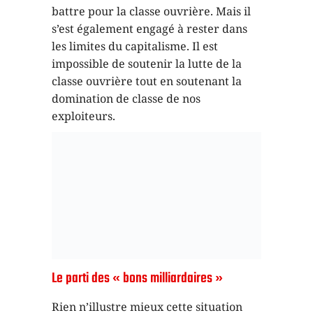
battre pour la classe ouvrière. Mais il
s’est également engagé à rester dans
les limites du capitalisme. Il est
impossible de soutenir la lutte de la
classe ouvrière tout en soutenant la
domination de classe de nos
exploiteurs.
Le parti des « bons milliardaires »
Rien n’illustre mieux cette situation
que la relation de Bernie Sanders avec
le parti démocrate. En novembre
dernier, il a reproché aux Démocrates
leur incapacité à faire valoir les
revendications de la classe ouvrière.
Mais les discours post-électoraux ne