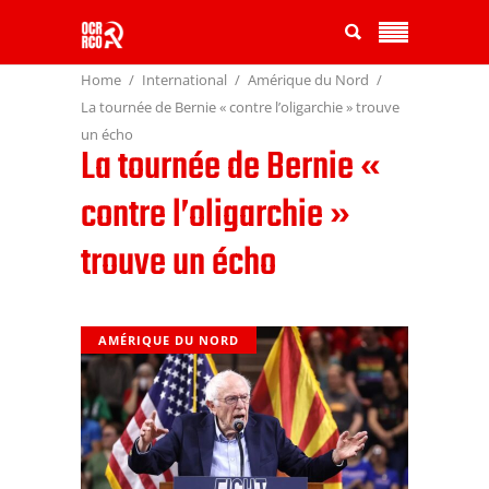
Home
International
Amérique du Nord
La tournée de Bernie « contre l’oligarchie » trouve
un écho
La tournée de Bernie «
contre l’oligarchie »
trouve un écho
AMÉRIQUE DU NORD