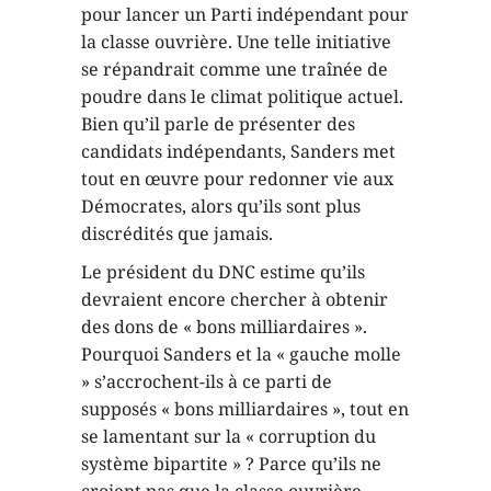
tout en œuvre pour redonner vie aux
Démocrates, alors qu’ils sont plus
discrédités que jamais.
Le président du DNC estime qu’ils
devraient encore chercher à obtenir
des dons de « bons milliardaires ».
Pourquoi Sanders et la « gauche molle
» s’accrochent-ils à ce parti de
supposés « bons milliardaires », tout en
se lamentant sur la « corruption du
système bipartite » ? Parce qu’ils ne
croient pas que la classe ouvrière
puisse renverser le capitalisme et
diriger elle-même la société. Si l’on
part du principe que les capitalistes ne
pourront jamais être vaincus, la
politique devient alors une question de
savoir quelle aile de la classe ennemie