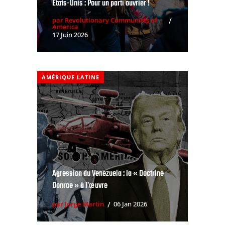
Etats-Unis : Pour un parti ouvrier !
par Revolutionary Communists of
America
17 Juin 2026
AMÉRIQUE LATINE
Agression du Venezuela : la « Doctrine
Donroe » à l’œuvre
par Jorge Martin
06 Jan 2026