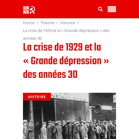
Home
Théorie
Histoire
La crise de 1929 et la « Grande dépression » des
années 30
La crise de 1929 et la
« Grande dépression »
des années 30
HISTOIRE