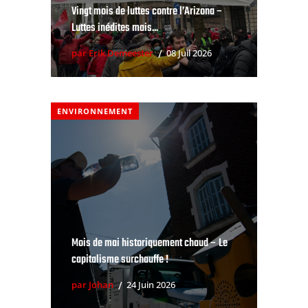
Vingt mois de luttes contre l’Arizona –
Luttes inédites mais...
par Erik Demeester
08 Juil 2026
ENVIRONNEMENT
Mois de mai historiquement chaud – Le
capitalisme surchauffe !
par Johan
24 Juin 2026