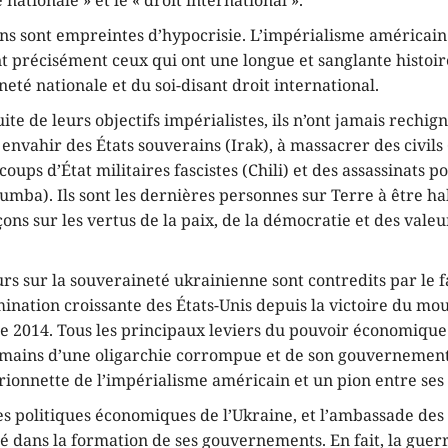
nationale » et le « droit international ».
ns sont empreintes d’hypocrisie. L’impérialisme américain 
 précisément ceux qui ont une longue et sanglante histoir
neté nationale et du soi-disant droit international.
ite de leurs objectifs impérialistes, ils n’ont jamais rechig
nvahir des États souverains (Irak), à massacrer des civils
oups d’État militaires fascistes (Chili) et des assassinats po
mba). Ils sont les dernières personnes sur Terre à être hab
ons sur les vertus de la paix, de la démocratie et des valeu
urs sur la souveraineté ukrainienne sont contredits par le f
mination croissante des États-Unis depuis la victoire du m
 2014. Tous les principaux leviers du pouvoir économique 
s mains d’une oligarchie corrompue et de son gouvernement,
arionnette de l’impérialisme américain et un pion entre ses
es politiques économiques de l’Ukraine, et l’ambassade des
lé dans la formation de ses gouvernements. En fait, la guerr