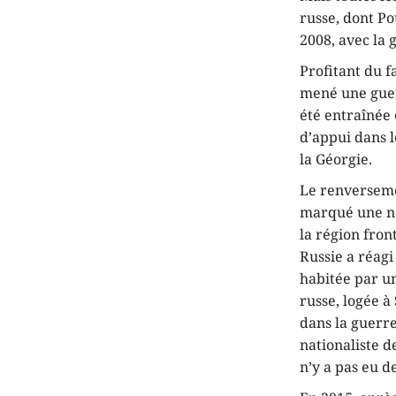
russe, dont Po
2008, avec la 
Profitant du f
mené une guer
été entraînée 
d’appui dans l
la Géorgie.
Le renversem
marqué une nou
la région fron
Russie a réagi
habitée par un
russe, logée à
dans la guerre
nationaliste d
n’y a pas eu d