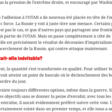
s la pression de l’extrême droite, et encouragé par Washing
 l’adhésion à l’OTAN a de nouveau été placée en tête de l’o
c force. La Russie y voit à juste titre une menace. Certains
est pas le cas, et que d’autres pays qui partagent une fronti
jà partie de l’OTAN. Mais on passe complètement à côté de l
elle est précisément le résultat de décennies d’impérialism
ncerclement de la Russie, qui contre-attaque maintenant.
tait-elle inévitable?
t, la quantité s’est transformée en qualité. Pour utiliser l
vait atteint un point de bascule où le déclenchement des hos
’ordre du jour.
existe toujours différentes options, même dans la guerre. S
es objectifs sans se donner la peine d’envahir, avec tous les 
 entraîne, il aurait évidemment préféré suivre cette voie. 
certainement existé dans un premier temps, et elle nous a 