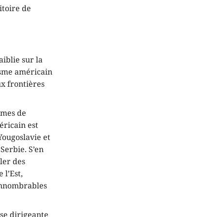
itoire de
iblie sur la
lisme américain
ux frontières
ommes de
ricain est
Yougoslavie et
 Serbie. S’en
ller des
l’Est,
’innombrables
sse dirigeante