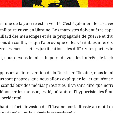
ctime de la guerre est la vérité. C’est également le cas ave
 militaire russe en Ukraine. Les marxistes doivent être cap
uillard des mensonges et de la propagande de guerre et d’a
ons du conflit, ce qui l’a provoqué et les véritables intérêts
re les excuses et les justifications des différentes parties 
t, nous devons le faire du point de vue des intérêts de la c
pposons à l’intervention de la Russie en Ukraine, nous le f
us sont propres, que nous allons expliquer ici, et qui n’ont 
 scandaleux des médias prostitués. Il va sans dire que not
dénoncer les mensonges dégoûtants et l’hypocrisie des État
 occidental.
haut et fort l’invasion de l’Ukraine par la Russie au motif qu