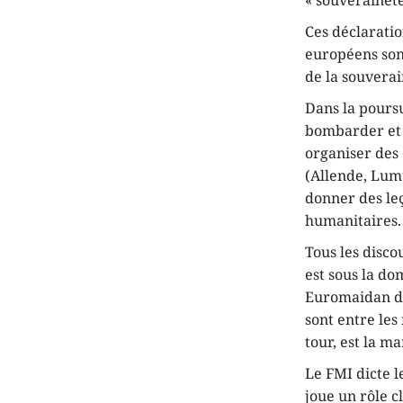
« souveraineté 
Ces déclaratio
européens sont
de la souverai
Dans la poursu
bombarder et e
organiser des c
(Allende, Lumu
donner des leç
humanitaires.
Tous les disco
est sous la do
Euromaidan de
sont entre le
tour, est la m
Le FMI dicte l
joue un rôle c