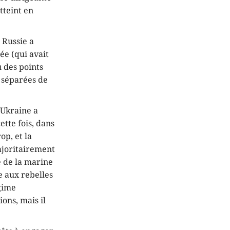
tteint en
 Russie a
ée (qui avait
u des points
t séparées de
Ukraine a
tte fois, dans
op, et la
ajoritairement
e de la marine
e aux rebelles
égime
ions, mais il