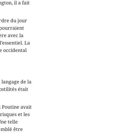
ton, il a fait
rdre du jour
 pourraient
ère avec la
’essentiel. La
e occidental
e langage de la
tilités était
i Poutine avait
risques et les
Une telle
semblé être