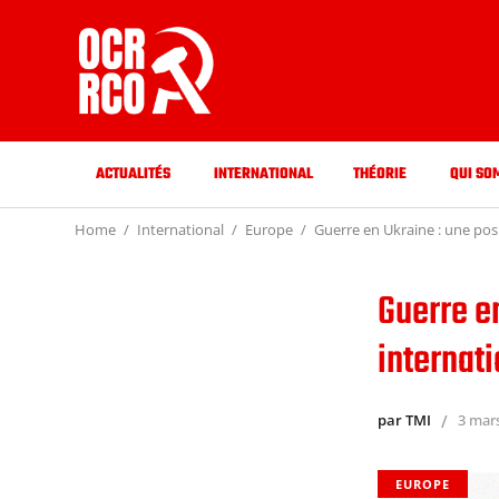
ACTUALITÉS
INTERNATIONAL
THÉORIE
QUI SO
Home
International
Europe
Guerre en Ukraine : une posi
Guerre e
internati
par TMI
3 mar
EUROPE