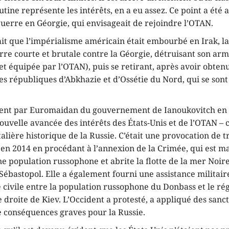
utine représente les intérêts, en a eu assez. Ce point a été a
guerre en Géorgie, qui envisageait de rejoindre l’OTAN.
ait que l’impérialisme américain était embourbé en Irak, la
re courte et brutale contre la Géorgie, détruisant son arm
et équipée par l’OTAN), puis se retirant, après avoir obten
es républiques d’Abkhazie et d’Ossétie du Nord, qui se son
ent par Euromaidan du gouvernement de Ianoukovitch en 
velle avancée des intérêts des États-Unis et de l’OTAN – ce
talière historique de la Russie. C’était une provocation de tr
 en 2014 en procédant à l’annexion de la Crimée, qui est m
e population russophone et abrite la flotte de la mer Noir
 Sébastopol. Elle a également fourni une assistance militair
 civile entre la population russophone du Donbass et le r
e droite de Kiev. L’Occident a protesté, a appliqué des sanct
e conséquences graves pour la Russie.