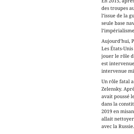
En 2015, après
des troupes au
l’issue de la g
seule base nav
l’impérialism
Aujourd’hui, P
Les États-Unis
jouer le rôle 
est intervenue
intervenue mi
Un rôle fatal
Zelensky. Apr
avait poussé l
dans la consti
2019 en misan
allait nettoye
avec la Russie