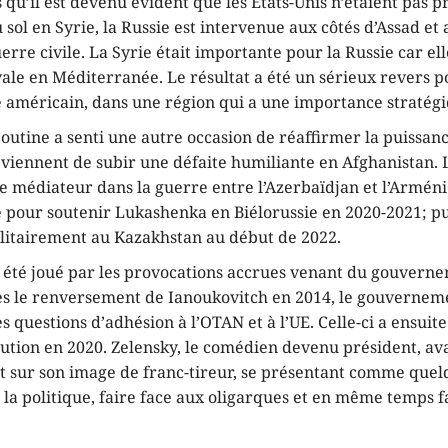
 qu’il est devenu évident que les États-Unis n’étaient pas p
 sol en Syrie, la Russie est intervenue aux côtés d’Assad et
uerre civile. La Syrie était importante pour la Russie car ell
ale en Méditerranée. Le résultat a été un sérieux revers 
e américain, dans une région qui a une importance stratégi
outine a senti une autre occasion de réaffirmer la puissanc
 viennent de subir une défaite humiliante en Afghanistan. 
de médiateur dans la guerre entre l’Azerbaïdjan et l’Arméni
 pour soutenir Lukashenka en Biélorussie en 2020-2021; pui
litairement au Kazakhstan au début de 2022.
 a été joué par les provocations accrues venant du gouvern
ès le renversement de Ianoukovitch en 2014, le gouvernem
es questions d’adhésion à l’OTAN et à l’UE. Celle-ci a ensuite
tution en 2020. Zelensky, le comédien devenu président, ava
t sur son image de franc-tireur, se présentant comme quel
r la politique, faire face aux oligarques et en même temps f
.