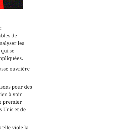
c
ables de
nalyser les
 qui se
impliquées.
lasse ouvrière
aisons pour des
rien à voir
re premier
s-Unis et de
’elle viole la