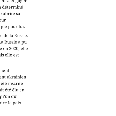
rêts à engager
 a déterminé
e abrite sa
pour
que pour lui.
e de la Russie.
La Russie a pu
e en 2020; elle
s elle est
ement
ent ukrainien
 été inscrite
it été élu en
qu’un qui
aire la paix