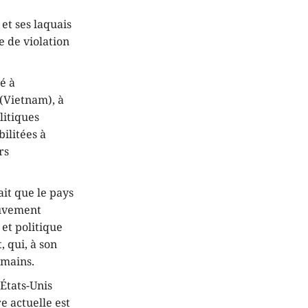
et ses laquais
e de violation
né à
 (Vietnam), à
litiques
ilitées à
rs
ait que le pays
ouvement
et politique
 qui, à son
 mains.
 États-Unis
e actuelle est