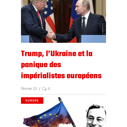
Trump, l’Ukraine et la
panique des
impérialistes européens
février 23
0
EUROPE