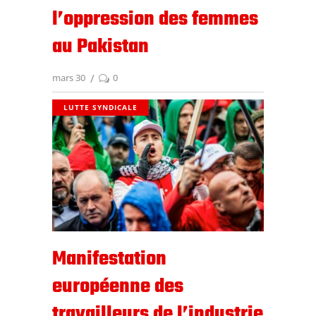
l’oppression des femmes
au Pakistan
mars 30
0
LUTTE SYNDICALE
Manifestation
européenne des
travailleurs de l’industrie