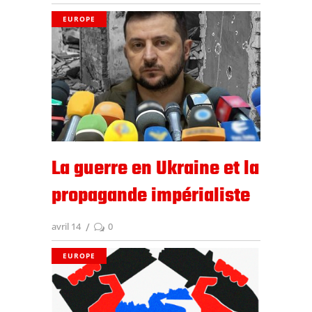
EUROPE
La guerre en Ukraine et la
propagande impérialiste
avril 14
0
EUROPE