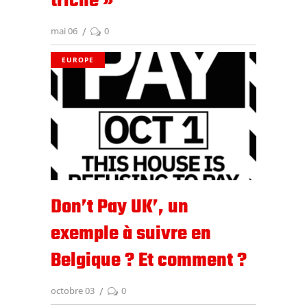
triche »
mai 06
0
EUROPE
Don’t Pay UK’, un
exemple à suivre en
Belgique ? Et comment ?
octobre 03
0