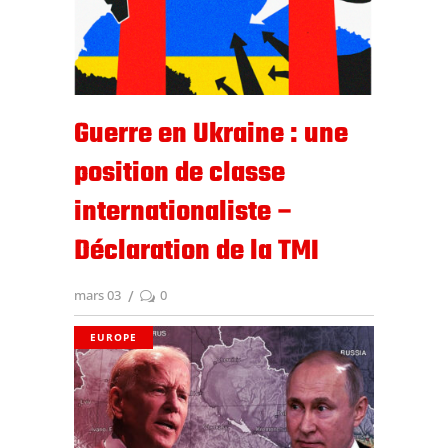
Guerre en Ukraine : une
position de classe
internationaliste –
Déclaration de la TMI
mars 03
0
EUROPE