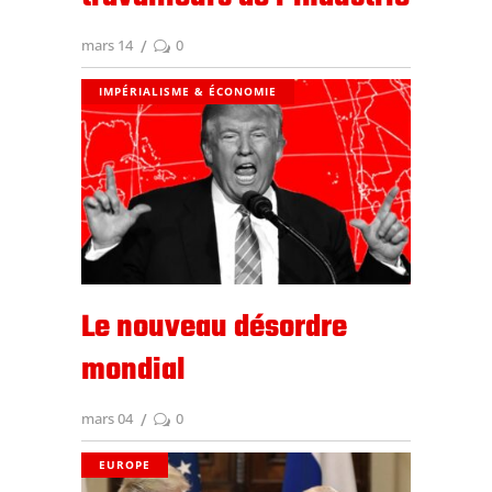
mars 14
0
IMPÉRIALISME & ÉCONOMIE
Le nouveau désordre
mondial
mars 04
0
EUROPE