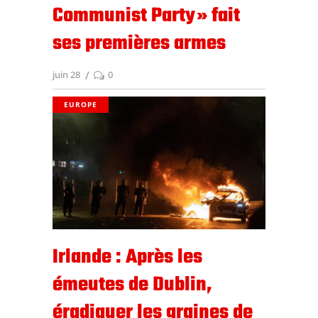
Communist Party » fait
ses premières armes
juin 28
0
EUROPE
Irlande : Après les
émeutes de Dublin,
éradiquer les graines de