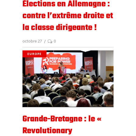
Élections en Allemagne :
contre l’extrême droite et
la classe dirigeante !
octobre 27
0
EUROPE
Grande-Bretagne : le «
Revolutionary