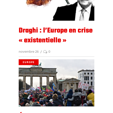
Draghi : l’Europe en crise
« existentielle »
novembre 26
0
EUROPE