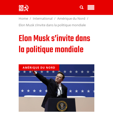
Home
International
Amérique du Nord
Elon Musk s’invite dans la politique mondiale
Elon Musk s’invite dans
la politique mondiale
AMÉRIQUE DU NORD