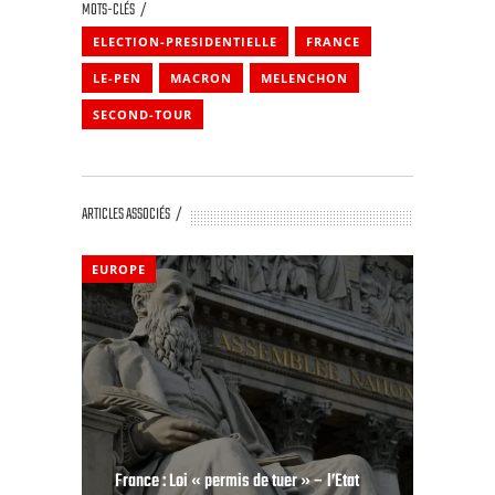
MOTS-CLÉS
ELECTION-PRESIDENTIELLE
FRANCE
LE-PEN
MACRON
MELENCHON
SECOND-TOUR
ARTICLES ASSOCIÉS
EUROPE
France : Loi « permis de tuer » – l’Etat