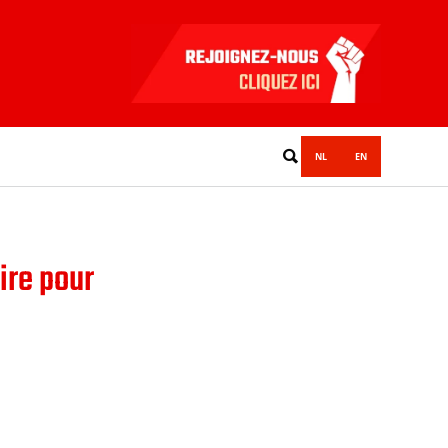
NL
EN
ire pour