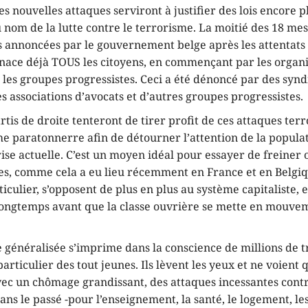
es nouvelles attaques serviront à justifier des lois encore p
 nom de la lutte contre le terrorisme. La moitié des 18 me
s annoncées par le gouvernement belge après les attentats
ce déjà TOUS les citoyens, en commençant par les organi
t les groupes progressistes. Ceci a été dénoncé par des synd
s associations d’avocats et d’autres groupes progressistes.
artis de droite tenteront de tirer profit de ces attaques terr
e paratonnerre afin de détourner l’attention de la populat
rise actuelle. C’est un moyen idéal pour essayer de freiner 
ses, comme cela a eu lieu récemment en France et en Belgiq
ticulier, s’opposent de plus en plus au système capitaliste, e
longtemps avant que la classe ouvrière se mette en mouve
 généralisée s’imprime dans la conscience de millions de t
particulier des tout jeunes. Ils lèvent les yeux et ne voien
vec un chômage grandissant, des attaques incessantes contr
ans le passé -pour l’enseignement, la santé, le logement, les