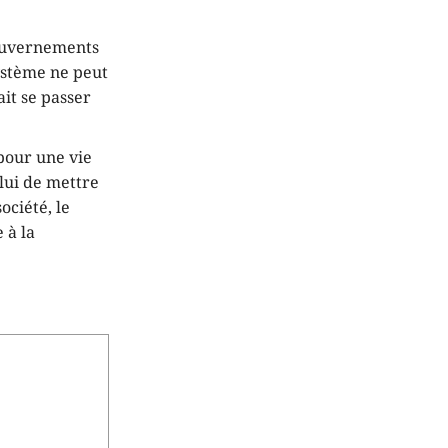
gouvernements
système ne peut
ait se passer
 pour une vie
elui de mettre
ociété, le
 à la