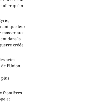
t aller qu’en
yrie,
enant que leur
se masser aux
ment dans la
 guerre créée
les actes
 de l’Union.
 plus
x frontières
ope et