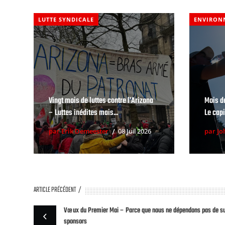
LUTTE SYNDICALE
ENVIRON
Vingt mois de luttes contre l’Arizona
Mois d
– Luttes inédites mais...
Le capi
par Erik Demeester
08 Juil 2026
par Jo
ARTICLE PRÉCÉDENT
Vœux du Premier Mai – Parce que nous ne dépendons pas de subsi
sponsors