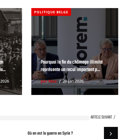
POLITIQUE BELGE
en
Pourquoi la fin du chômage illimité
a...
représente un recul important p...
 2026
par Max
20 Jan 2026
ARTICLE SUIVANT
Où en est la guerre en Syrie ?