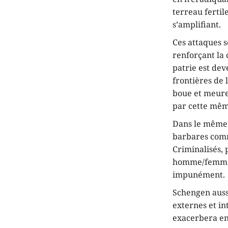
terreau ferti
s’amplifiant.
Ces attaques 
renforçant la
patrie est dev
frontières de 
boue et meure
par cette mê
Dans le même t
barbares commi
Criminalisés, 
homme/femme p
impunément.
Schengen aussi
externes et in
exacerbera enc