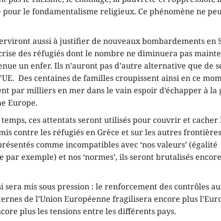
le pour le fondamentalisme religieux. Ce phénomène ne peu
serviront aussi à justifier de nouveaux bombardements en S
 crise des réfugiés dont le nombre ne diminuera pas maint
enue un enfer. Ils n’auront pas d’autre alternative que de 
l’UE. Des centaines de familles croupissent ainsi en ce mo
nt par milliers en mer dans le vain espoir d’échapper à la
me Europe.
emps, ces attentats seront utilisés pour couvrir et cacher 
s contre les réfugiés en Grèce et sur les autres frontières
présentés comme incompatibles avec ‘nos valeurs’ (égalité
ar exemple) et nos ‘normes’, ils seront brutalisés encore
 sera mis sous pression : le renforcement des contrôles au
ternes de l’Union Européenne fragilisera encore plus l’Eur
ore plus les tensions entre les différents pays.