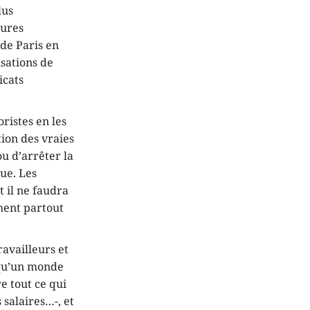
lus
sures
 de Paris en
sations de
icats
oristes en les
ion des vraies
ou d’arrêter la
ue. Les
t il ne faudra
ment partout
ravailleurs et
t qu’un monde
e tout ce qui
 salaires…-, et