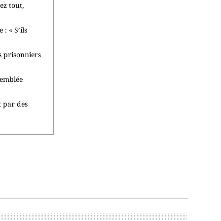
ez tout,
 « S’ils
es prisonniers
ssemblée
t par des