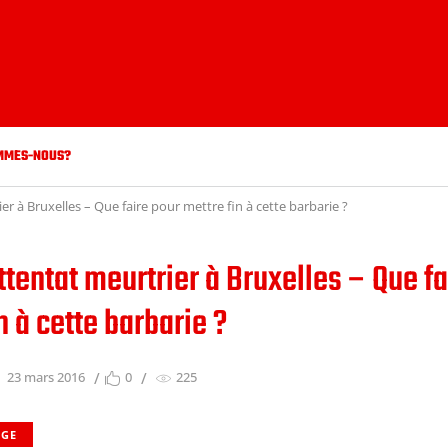
MMES-NOUS?
r à Bruxelles – Que faire pour mettre fin à cette barbarie ?
tentat meurtrier à Bruxelles – Que fa
n à cette barbarie ?
23 mars 2016
0
225
LGE