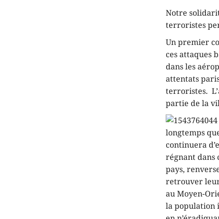
Notre solidari
terroristes pe
Un premier con
ces attaques 
dans les aérop
attentats par
terroristes. 
partie de la vil
longtemps que
continuera d’
régnant dans 
pays, renverse
retrouver leur
au Moyen-Orien
la population 
en n’éradiquan