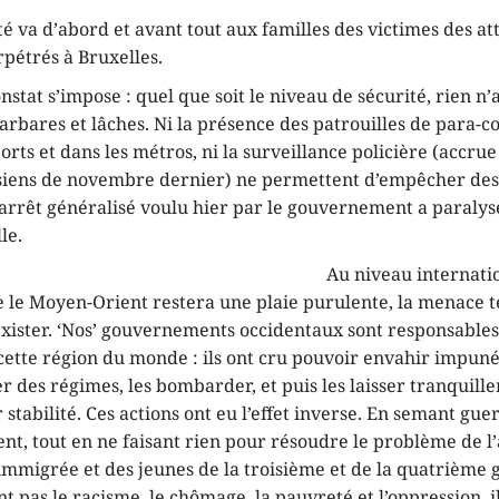
té va d’abord et avant tout aux familles des victimes des at
rpétrés à Bruxelles.
stat s’impose : quel que soit le niveau de sécurité, rien n’
barbares et lâches. Ni la présence des patrouilles de para
orts et dans les métros, ni la surveillance policière (accrue
isiens de novembre dernier) ne permettent d’empêcher des
L’arrêt généralisé voulu hier par le gouvernement a paraly
le.
Au niveau internatio
 le Moyen-Orient restera une plaie purulente, la menace t
exister. ‘Nos’ gouvernements occidentaux sont responsable
cette région du monde : ils ont cru pouvoir envahir impun
r des régimes, les bombarder, et puis les laisser tranquill
 stabilité. Ces actions ont eu l’effet inverse. En semant gue
t, tout en ne faisant rien pour résoudre le problème de l’
immigrée et des jeunes de la troisième et de la quatrième 
t pas le racisme, le chômage, la pauvreté et l’oppression, i