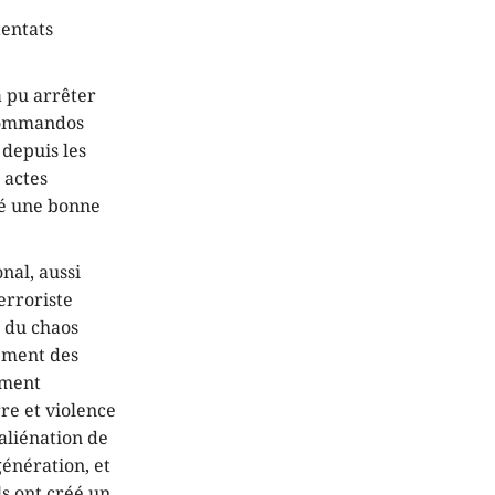
tentats
a pu arrêter
-commandos
 depuis les
 actes
sé une bonne
nal, aussi
erroriste
s du chaos
ément des
ement
rre et violence
aliénation de
génération, et
ls ont créé un