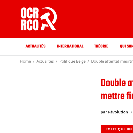
ACTUALITÉS
INTERNATIONAL
THÉORIE
QUI SO
Home
Actualités
Politique Belge
Double attentat meurtrie
Double at
mettre fi
par Révolution
POLITIQUE BE