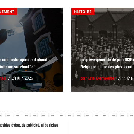
NEMENT
HISTOIRE
e mai historiquement chaud –
La grève générale de juin 1936 
talisme surchauffe !
Belgique – Une des plus formid
han
24 Juin 2026
par Erik Demeester
11 Mai
des d’état, de publicité, ni de riches