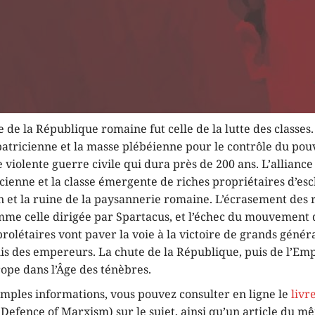
re de la République romaine fut celle de la lutte des classes.
 patricienne et la masse plébéienne pour le contrôle du pouv
 violente guerre civile qui dura près de 200 ans. L’alliance
cienne et la classe émergente de riches propriétaires d’es
n et la ruine de la paysannerie romaine. L’écrasement des 
omme celle dirigée par Spartacus, et l’échec du mouvement
rolétaires vont paver la voie à la victoire de grands gén
uis des empereurs. La chute de la République, puis de l’Em
ope dans l’Âge des ténèbres.
amples informations, vous pouvez consulter en ligne le
livr
 Defence of Marxism) sur le sujet, ainsi qu’un article du 