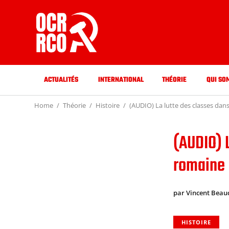
ACTUALITÉS
INTERNATIONAL
THÉORIE
QUI SO
Home
Théorie
Histoire
(AUDIO) La lutte des classes dan
(AUDIO) 
romaine
par Vincent Beau
HISTOIRE