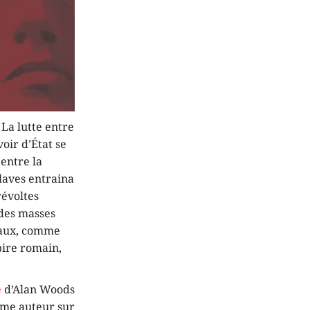
 La lutte entre
oir d’État se
 entre la
claves entraina
révoltes
 des masses
éraux, comme
pire romain,
e
d’Alan Woods
même auteur sur