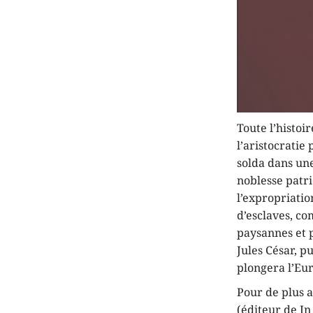
Toute l’histoi
l’aristocratie
solda dans une
noblesse patri
l’expropriatio
d’esclaves, c
paysannes et p
Jules César, p
plongera l’Eur
Pour de plus 
(éditeur de In