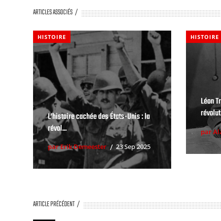
ARTICLES ASSOCIÉS
HISTOIRE
HISTOIRE
Léon Tr
révolu
L’histoire cachée des États-Unis : la
révol...
par A
par Erik Demeester
23 Sep 2025
ARTICLE PRÉCÉDENT