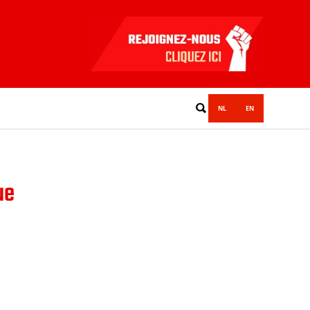
NL
EN
ue