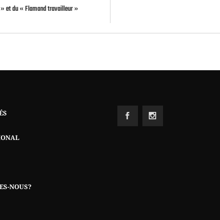
» et du « Flamand travailleur »
ÉS
IONAL
ES-NOUS?