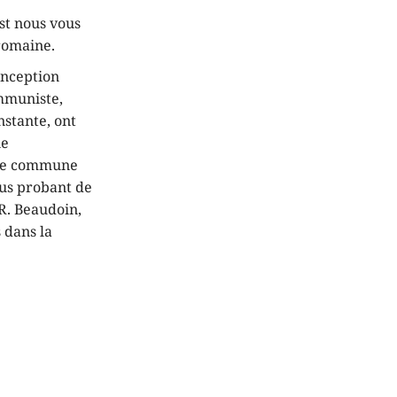
t nous vous
 romaine.
onception
ommuniste,
nstante, ont
ne
uine commune
lus probant de
 R. Beaudoin,
s dans la