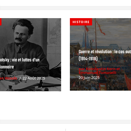
HISTOIRE
Guerre et révolution : le cas au
(1914-1918)
otsky : vie et luttes d’un
tionnaire
par Konstantin Korn et
Emmanuel Tomaselli
20 Juin 2025
lan Woods
22 Août 2025