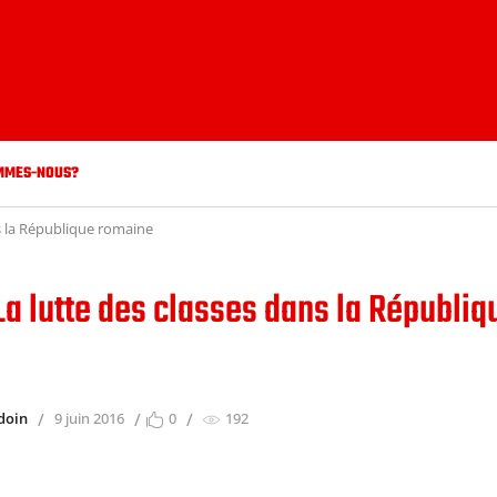
MMES-NOUS?
s la République romaine
La lutte des classes dans la Républiq
doin
9 juin 2016
0
192