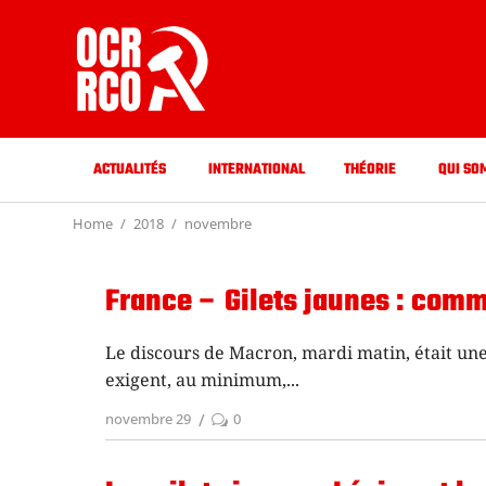
ACTUALITÉS
INTERNATIONAL
THÉORIE
QUI SO
Home
2018
novembre
France – Gilets jaunes : comm
Le discours de Macron, mardi matin, était une
exigent, au minimum,
novembre 29
0