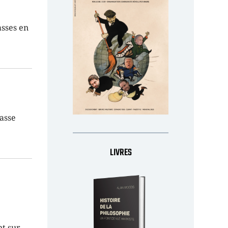
asses en
lasse
LIVRES
nt sur