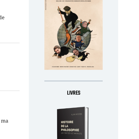
de
LIVRES
é ma