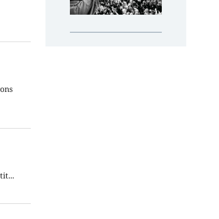
vons
tit