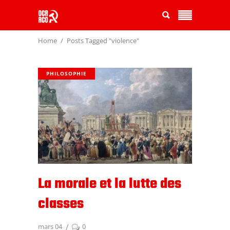
Home
Posts Tagged "violence"
PHILOSOPHIE
La morale et la lutte des
classes
mars 04
0