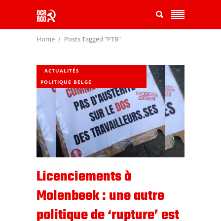
Home
Posts Tagged "PTB"
ACTUALITÉS
POLITIQUE BELGE
Licenciements à
Molenbeek : une autre
politique de ‘rupture’ est