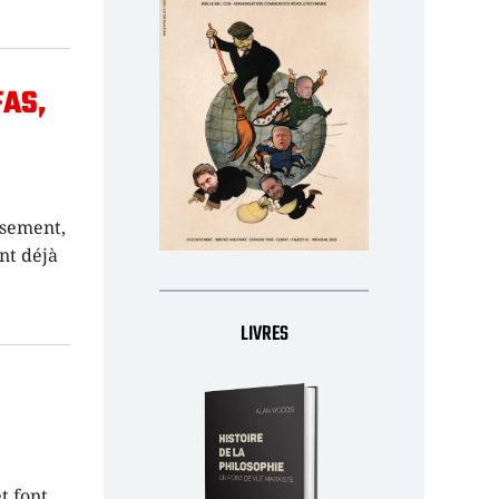
FAS,
usement,
ont déjà
LIVRES
t font