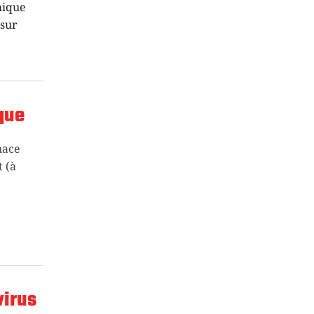
mique
 sur
ique
nace
t (à
virus