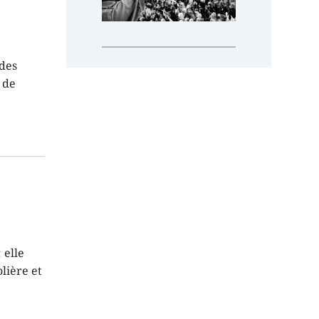
 des
 de
 elle
lière et