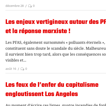
décembre 28
0
Les enjeux vertigineux autour des P
et la réponse marxiste !
Les PFAS, également surnommés « polluants éternels »,
constituent sans doute le scandale du siècle. Malheure
il survient bien trop tard, alors que les conséquences s
visibles et
août 16
0
Les feux de l’enfer du capitalisme
engloutissent Los Angeles
Au moment d'écrire ces lignes, quatre incendies de forê