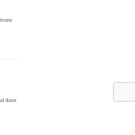
rivons
al dans
de façon
inement