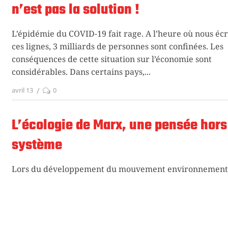
n’est pas la solution !
L’épidémie du COVID-19 fait rage. A l’heure où nous éc
ces lignes, 3 milliards de personnes sont confinées. Les
conséquences de cette situation sur l’économie sont
considérables. Dans certains pays,
avril 13
0
L’écologie de Marx, une pensée hors
système
Lors du développement du mouvement environnement
les années 1970, les penseurs écologistes s’opposèrent 
dogmatique au marxisme. Selon eux, Marx avait certa
des choses intéressantes à dire
février 16
0