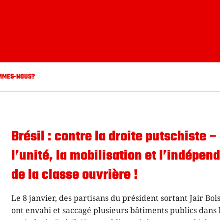
MMES-NOUS?
Brésil : contre la droite putschiste –
l’unité, la mobilisation et l’indépen
de la classe ouvrière !
Le 8 janvier, des partisans du président sortant Jair Bo
ont envahi et saccagé plusieurs bâtiments publics dans 