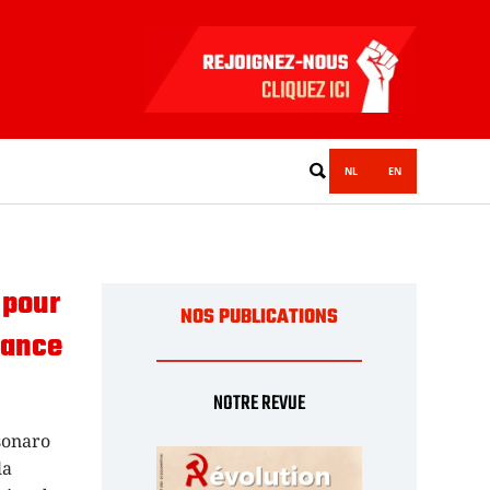
NL
EN
 pour
NOS PUBLICATIONS
dance
NOTRE REVUE
lsonaro
la