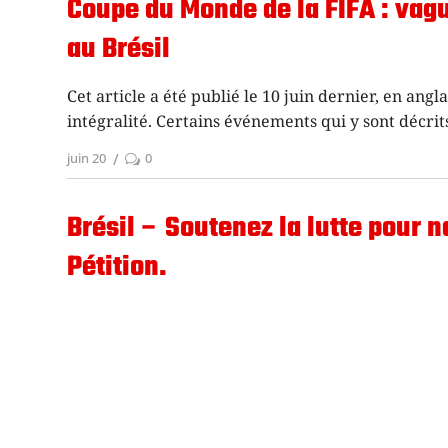
Coupe du Monde de la FIFA : vag
au Brésil
Cet article a été publié le 10 juin dernier, en angl
intégralité. Certains événements qui y sont décrit
juin 20
0
Brésil – Soutenez la lutte pour na
Pétition.
L’usine Flasko, au Brésil, est occupée et administr
de cette usine de café luttent pour qu’elle soit off
juin 14
0
Brésil : révolte de la jeunesse, 