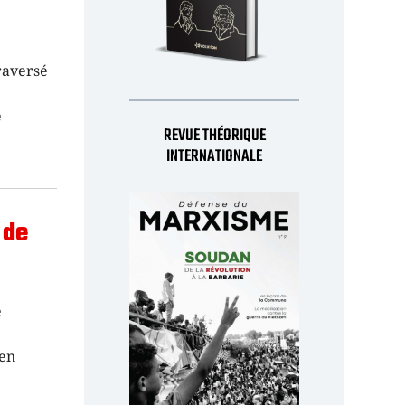
raversé
e
REVUE THÉORIQUE
INTERNATIONALE
 de
e
ien