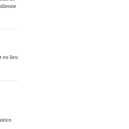
silienne
 eu lieu
stice.