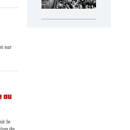
nt sur
e au
ir le
tion de