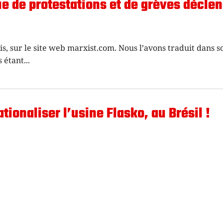
ue de protestations et de grèves décle
ais, sur le site web marxist.com. Nous l’avons traduit dans s
s étant
tionaliser l’usine Flasko, au Brésil !
ée sous contrôle ouvrier depuis 11 ans. Aujourd’hui, les tra
iciellement nationalisée – sous
attaques de l’extrême-droite