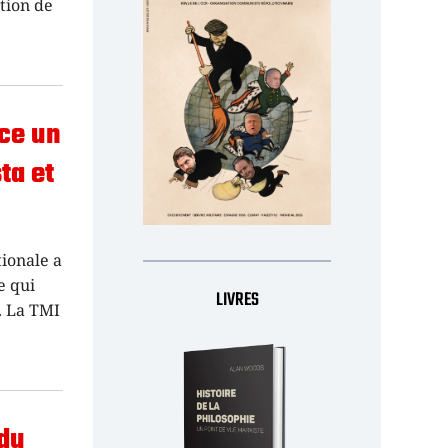
ation de
ace un
ta et
tionale a
e qui
LIVRES
. La TMI
 du