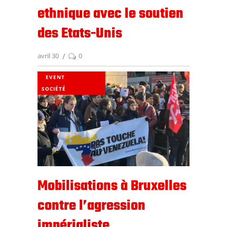
ethnique avec le soutien
des Etats-Unis
avril 30
0
EVENT
SOCIÉTÉ
Mobilisations à Bruxelles
contre l’agression
impérialiste