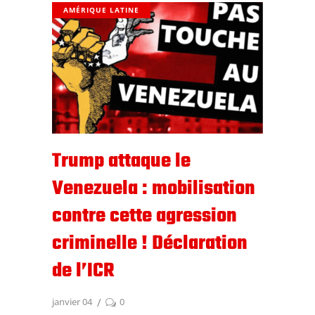
AMÉRIQUE LATINE
Trump attaque le
Venezuela : mobilisation
contre cette agression
criminelle ! Déclaration
de l’ICR
janvier 04
0