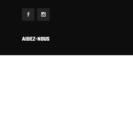
AIDEZ-NOUS
Etant totalement autofinancé (sans subsides,
sans annonces commerciales, ni riches sponsors)
nous dépendons exclusivement du soutien
financier de nos sympathisants pour publier
notre revue.
Merci d’avance pour votre solidarité.