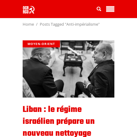
Home
Posts Tagged "Anti-impérialisme"
MOYEN-ORIENT
Liban : le régime
israélien prépare un
nouveau nettoyage