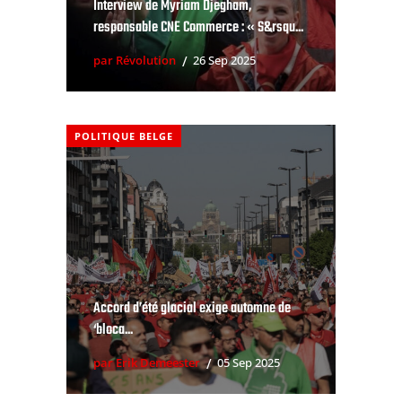
Interview de Myriam Djegham,
responsable CNE Commerce : « S&rsqu...
par Révolution
26 Sep 2025
POLITIQUE BELGE
Accord d’été glacial exige automne de
‘bloca...
par Erik Demeester
05 Sep 2025