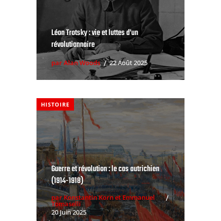
Léon Trotsky : vie et luttes d’un
révolutionnaire
par Alan Woods
22 Août 2025
HISTOIRE
Guerre et révolution : le cas autrichien
(1914-1918)
par Konstantin Korn et Emmanuel
Tomaselli
20 Juin 2025